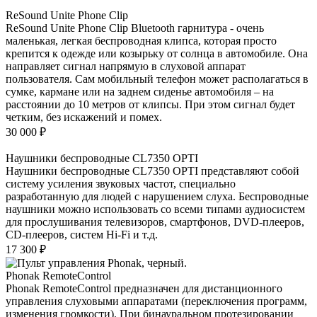
ReSound Unite Phone Clip
ReSound Unite Phone Clip Bluetooth гарнитура - очень
маленькая, легкая беспроводная клипса, которая просто
крепится к одежде или козырьку от солнца в автомобиле. Она
направляет сигнал напрямую в слуховой аппарат
пользователя. Сам мобильный телефон может располагаться в
сумке, кармане или на заднем сиденье автомобиля – на
расстоянии до 10 метров от клипсы. При этом сигнал будет
четким, без искажений и помех.
30 000
₽
Наушники беспроводные CL7350 OPTI
Наушники беспроводные CL7350 OPTI представляют собой
систему усиления звуковых частот, специально
разработанную для людей с нарушением слуха. Беспроводные
наушники можно использовать со всеми типами аудиосистем
для прослушивания телевизоров, смартфонов, DVD-плееров,
CD-плееров, систем Hi-Fi и т.д.
17 300
₽
Phonak RemoteControl
Phonak RemoteControl предназначен для дистанционного
управления слуховыми аппаратами (переключения программ,
изменения громкости). При бинауральном протезировании