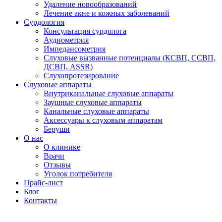
Удаление новообразований
Лечение акне и кожных заболеваний
Сурдология
Консультация сурдолога
Аудиометрия
Импедансометрия
Слуховые вызванные потенциалы (КСВП, ССВП,
ДСВП, ASSR)
Слухопротезирование
Слуховые аппараты
Внутриканальные слуховые аппараты
Заушные слуховые аппараты
Канальные слуховые аппараты
Аксессуары к слуховым аппаратам
Беруши
О нас
О клинике
Врачи
Отзывы
Уголок потребителя
Прайс-лист
Блог
Контакты