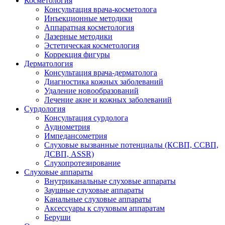
Косметология
Консультация врача-косметолога
Инъекционные методики
Аппаратная косметология
Лазерные методики
Эстетическая косметология
Коррекция фигуры
Дерматология
Консультация врача-дерматолога
Диагностика кожных заболеваний
Удаление новообразований
Лечение акне и кожных заболеваний
Сурдология
Консультация сурдолога
Аудиометрия
Импедансометрия
Слуховые вызванные потенциалы (КСВП, ССВП,
ДСВП, ASSR)
Слухопротезирование
Слуховые аппараты
Внутриканальные слуховые аппараты
Заушные слуховые аппараты
Канальные слуховые аппараты
Аксессуары к слуховым аппаратам
Беруши