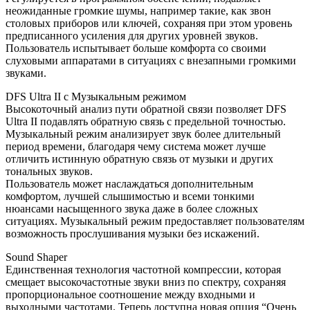
неожиданные громкие шумы, например такие, как звон
столовых приборов или ключей, сохраняя при этом уровень
предписанного усиления для других уровней звуков.
Пользователь испытывает больше комфорта со своими
слуховыми аппаратами в ситуациях с внезапными громкими
звуками.
DFS Ultra II с Музыкальным режимом
Высокоточный анализ пути обратной связи позволяет DFS
Ultra II подавлять обратную связь с предельной точностью.
Музыкальный режим анализирует звук более длительный
период времени, благодаря чему система может лучше
отличить истинную обратную связь от музыки и других
тональных звуков.
Пользователь может наслаждаться дополнительным
комфортом, лучшей слышимостью и всеми тонкими
нюансами насыщенного звука даже в более сложных
ситуациях. Музыкальный режим предоставляет пользователям
возможность прослушивания музыки без искажений.
Sound Shaper
Единственная технология частотной компрессии, которая
смещает высокочастотные звуки вниз по спектру, сохраняя
пропорциональное соотношение между входными и
выходными частотами. Теперь доступна новая опция “Очень