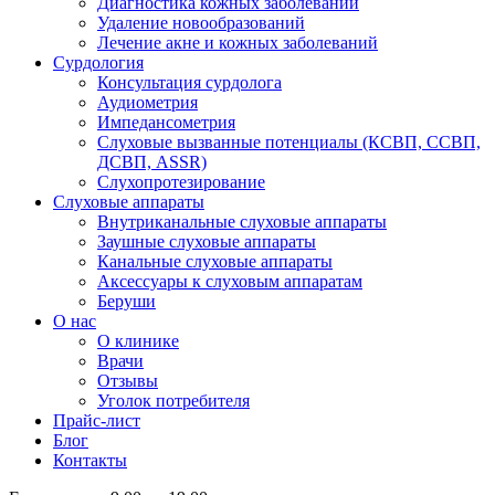
Диагностика кожных заболеваний
Удаление новообразований
Лечение акне и кожных заболеваний
Сурдология
Консультация сурдолога
Аудиометрия
Импедансометрия
Слуховые вызванные потенциалы (КСВП, ССВП,
ДСВП, ASSR)
Слухопротезирование
Слуховые аппараты
Внутриканальные слуховые аппараты
Заушные слуховые аппараты
Канальные слуховые аппараты
Аксессуары к слуховым аппаратам
Беруши
О нас
О клинике
Врачи
Отзывы
Уголок потребителя
Прайс-лист
Блог
Контакты