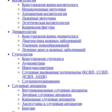
Косметология
Консультация врача-косметолога
Инъекционные методики
Аппаратная косметология
Лазерные методики
Эстетическая косметология
Коррекция фигуры
Дерматология
Консультация врача-дерматолога
Диагностика кожных заболеваний
Удаление новообразований
Лечение акне и кожных заболеваний
Сурдология
Консультация сурдолога
Аудиометрия
Импедансометрия
Слуховые вызванные потенциалы (КСВП, ССВП,
ДСВП, ASSR)
Слухопротезирование
Слуховые аппараты
Внутриканальные слуховые аппараты
Заушные слуховые аппараты
Канальные слуховые аппараты
Аксессуары к слуховым аппаратам
Беруши