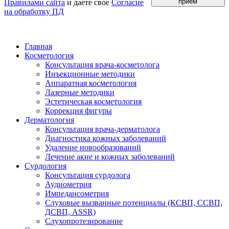
прием
Правилами сайта
и даете свое
Согласие
на обработку ПД
Главная
Косметология
Консультация врача-косметолога
Инъекционные методики
Аппаратная косметология
Лазерные методики
Эстетическая косметология
Коррекция фигуры
Дерматология
Консультация врача-дерматолога
Диагностика кожных заболеваний
Удаление новообразований
Лечение акне и кожных заболеваний
Сурдология
Консультация сурдолога
Аудиометрия
Импедансометрия
Слуховые вызванные потенциалы (КСВП, ССВП,
ДСВП, ASSR)
Слухопротезирование