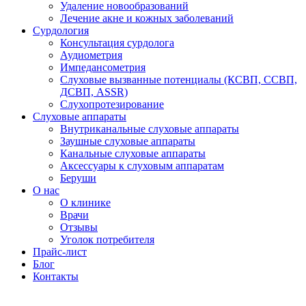
Удаление новообразований
Лечение акне и кожных заболеваний
Сурдология
Консультация сурдолога
Аудиометрия
Импедансометрия
Слуховые вызванные потенциалы (КСВП, ССВП,
ДСВП, ASSR)
Слухопротезирование
Слуховые аппараты
Внутриканальные слуховые аппараты
Заушные слуховые аппараты
Канальные слуховые аппараты
Аксессуары к слуховым аппаратам
Беруши
О нас
О клинике
Врачи
Отзывы
Уголок потребителя
Прайс-лист
Блог
Контакты