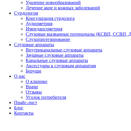
Удаление новообразований
Лечение акне и кожных заболеваний
Сурдология
Консультация сурдолога
Аудиометрия
Импедансометрия
Слуховые вызванные потенциалы (КСВП, ССВП, 
Слухопротезирование
Слуховые аппараты
Внутриканальные слуховые аппараты
Заушные слуховые аппараты
Канальные слуховые аппараты
Аксессуары к слуховым аппаратам
Беруши
О нас
О клинике
Врачи
Отзывы
Уголок потребителя
Прайс-лист
Блог
Контакты