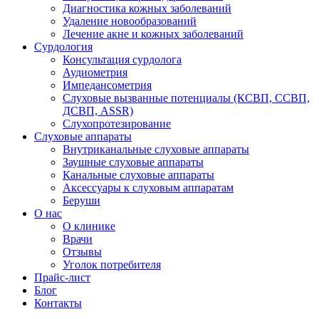
Диагностика кожных заболеваний
Удаление новообразований
Лечение акне и кожных заболеваний
Сурдология
Консультация сурдолога
Аудиометрия
Импедансометрия
Слуховые вызванные потенциалы (КСВП, ССВП,
ДСВП, ASSR)
Слухопротезирование
Слуховые аппараты
Внутриканальные слуховые аппараты
Заушные слуховые аппараты
Канальные слуховые аппараты
Аксессуары к слуховым аппаратам
Беруши
О нас
О клинике
Врачи
Отзывы
Уголок потребителя
Прайс-лист
Блог
Контакты