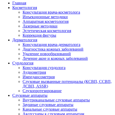
Главная
Косметология
Консультация врача-косметолога
Инъекционные методики
Аппаратная косметология
Лазерные методики
Эстетическая косметология
Коррекция фигуры
Дерматология
Консультация врача-дерматолога
Диагностика кожных заболеваний
Удаление новообразований
Лечение акне и кожных заболеваний
Сурдология
Консультация сурдолога
Аудиометрия
Импедансометрия
Слуховые вызванные потенциалы (КСВП, ССВП,
ДСВП, ASSR)
Слухопротезирование
Слуховые аппараты
Внутриканальные слуховые аппараты
Заушные слуховые аппараты
Канальные слуховые аппараты
Аксессуары к слуховым аппаратам