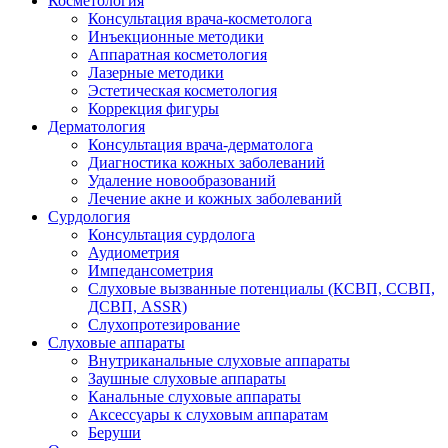
Косметология
Консультация врача-косметолога
Инъекционные методики
Аппаратная косметология
Лазерные методики
Эстетическая косметология
Коррекция фигуры
Дерматология
Консультация врача-дерматолога
Диагностика кожных заболеваний
Удаление новообразований
Лечение акне и кожных заболеваний
Сурдология
Консультация сурдолога
Аудиометрия
Импедансометрия
Слуховые вызванные потенциалы (КСВП, ССВП,
ДСВП, ASSR)
Слухопротезирование
Слуховые аппараты
Внутриканальные слуховые аппараты
Заушные слуховые аппараты
Канальные слуховые аппараты
Аксессуары к слуховым аппаратам
Беруши