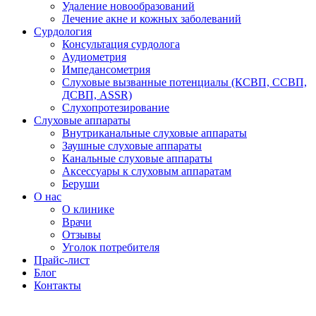
Удаление новообразований
Лечение акне и кожных заболеваний
Сурдология
Консультация сурдолога
Аудиометрия
Импедансометрия
Слуховые вызванные потенциалы (КСВП, ССВП,
ДСВП, ASSR)
Слухопротезирование
Слуховые аппараты
Внутриканальные слуховые аппараты
Заушные слуховые аппараты
Канальные слуховые аппараты
Аксессуары к слуховым аппаратам
Беруши
О нас
О клинике
Врачи
Отзывы
Уголок потребителя
Прайс-лист
Блог
Контакты