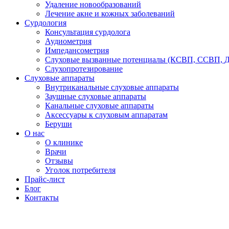
Удаление новообразований
Лечение акне и кожных заболеваний
Сурдология
Консультация сурдолога
Аудиометрия
Импедансометрия
Слуховые вызванные потенциалы (КСВП, ССВП, 
Слухопротезирование
Слуховые аппараты
Внутриканальные слуховые аппараты
Заушные слуховые аппараты
Канальные слуховые аппараты
Аксессуары к слуховым аппаратам
Беруши
О нас
О клинике
Врачи
Отзывы
Уголок потребителя
Прайс-лист
Блог
Контакты