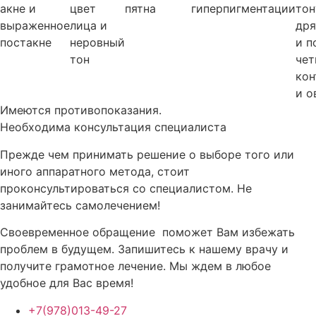
акне и
цвет
пятна
гиперпигментации
тон
выраженное
лица и
дря
постакне
неровный
и п
тон
чет
кон
и о
Имеются противопоказания.
Необходима консультация специалиста
Прежде чем принимать решение о выборе того или
иного аппаратного метода, стоит
проконсультироваться со специалистом. Не
занимайтесь самолечением!
Своевременное обращение поможет Вам избежать
проблем в будущем. Запишитесь к нашему врачу и
получите грамотное лечение. Мы ждем в любое
удобное для Вас время!
+7(978)013-49-27