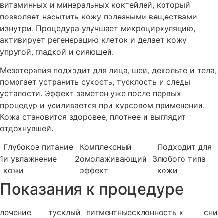
витаминных и минеральных коктейлей, который
позволяет насытить кожу полезными веществами
изнутри. Процедура улучшает микроциркуляцию,
активирует регенерацию клеток и делает кожу
упругой, гладкой и сияющей.
Мезотерапия подходит для лица, шеи, декольте и тела,
помогает устранить сухость, тусклость и следы
усталости. Эффект заметен уже после первых
процедур и усиливается при курсовом применении.
Кожа становится здоровее, плотнее и выглядит
отдохнувшей.
Глубокое питание
Комплексный
Подходит для
1
и увлажнение
2
омолаживающий
3
любого типа
кожи
эффект
кожи
Показания к процедуре
лечение
тусклый
пигментные
склонность к
сн