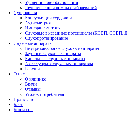
Удаление новообразований
Лечение акне и кожных заболеваний
Сурдология
Консультация сурдолога
Аудиометрия
Импедансометрия
Слуховые вызванные потенциалы (КСВП, ССВП, 
Слухопротезирование
Слуховые аппараты
Внутриканальные слуховые аппараты
Заушные слуховые аппараты
Канальные слуховые аппараты
Аксессуары к слуховым аппаратам
Беруши
О нас
О клинике
Врачи
Отзывы
Уголок потребителя
Прайс-лист
Блог
Контакты