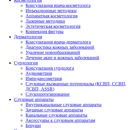
Косметология
Консультация врача-косметолога
Инъекционные методики
Аппаратная косметология
Лазерные методики
Эстетическая косметология
Коррекция фигуры
Дерматология
Консультация врача-дерматолога
Диагностика кожных заболеваний
Удаление новообразований
Лечение акне и кожных заболеваний
Сурдология
Консультация сурдолога
Аудиометрия
Импедансометрия
Слуховые вызванные потенциалы (КСВП, ССВП,
ДСВП, ASSR)
Слухопротезирование
Слуховые аппараты
Внутриканальные слуховые аппараты
Заушные слуховые аппараты
Канальные слуховые аппараты
Аксессуары к слуховым аппаратам
Беруши