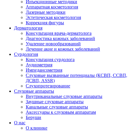
Аппаратная косметология
Лазерные методики
Эстетическая косметология
Коррекция фигуры
Дерматология
Консультация врача-дерматолога
Диагностика кожных заболеваний
Удаление новообразований
Лечение акне и кожных заболеваний
Сурдология
Консультация сурдолога
Аудиометрия
Импедансометрия
Слуховые вызванные потенциалы (КСВП, ССВП,
ДСВП, ASSR)
Слухопротезирование
Слуховые аппараты
Внутриканальные слуховые аппараты
Заушные слуховые аппараты
Канальные слуховые аппараты
Аксессуары к слуховым аппаратам
Беруши
О нас
О клинике
Врачи