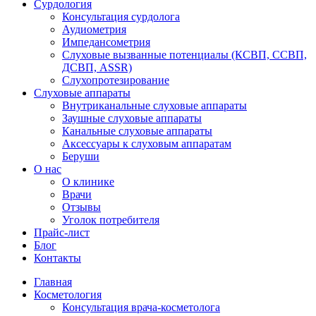
Консультация сурдолога
Аудиометрия
Импедансометрия
Слуховые вызванные потенциалы (КСВП, ССВП,
ДСВП, ASSR)
Слухопротезирование
Слуховые аппараты
Внутриканальные слуховые аппараты
Заушные слуховые аппараты
Канальные слуховые аппараты
Аксессуары к слуховым аппаратам
Беруши
О нас
О клинике
Врачи
Отзывы
Уголок потребителя
Прайс-лист
Блог
Контакты
Главная
Косметология
Консультация врача-косметолога
Инъекционные методики