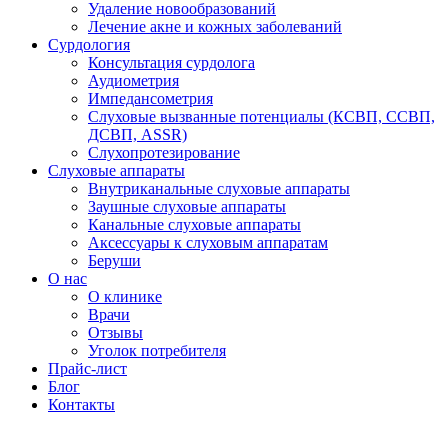
Удаление новообразований
Лечение акне и кожных заболеваний
Сурдология
Консультация сурдолога
Аудиометрия
Импедансометрия
Слуховые вызванные потенциалы (КСВП, ССВП,
ДСВП, ASSR)
Слухопротезирование
Слуховые аппараты
Внутриканальные слуховые аппараты
Заушные слуховые аппараты
Канальные слуховые аппараты
Аксессуары к слуховым аппаратам
Беруши
О нас
О клинике
Врачи
Отзывы
Уголок потребителя
Прайс-лист
Блог
Контакты