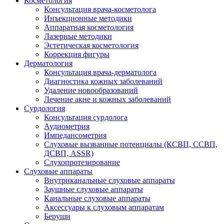
Косметология
Консультация врача-косметолога
Инъекционные методики
Аппаратная косметология
Лазерные методики
Эстетическая косметология
Коррекция фигуры
Дерматология
Консультация врача-дерматолога
Диагностика кожных заболеваний
Удаление новообразований
Лечение акне и кожных заболеваний
Сурдология
Консультация сурдолога
Аудиометрия
Импедансометрия
Слуховые вызванные потенциалы (КСВП, ССВП,
ДСВП, ASSR)
Слухопротезирование
Слуховые аппараты
Внутриканальные слуховые аппараты
Заушные слуховые аппараты
Канальные слуховые аппараты
Аксессуары к слуховым аппаратам
Беруши