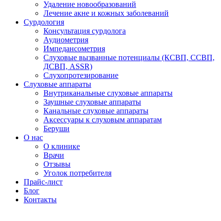
Удаление новообразований
Лечение акне и кожных заболеваний
Сурдология
Консультация сурдолога
Аудиометрия
Импедансометрия
Слуховые вызванные потенциалы (КСВП, ССВП,
ДСВП, ASSR)
Слухопротезирование
Слуховые аппараты
Внутриканальные слуховые аппараты
Заушные слуховые аппараты
Канальные слуховые аппараты
Аксессуары к слуховым аппаратам
Беруши
О нас
О клинике
Врачи
Отзывы
Уголок потребителя
Прайс-лист
Блог
Контакты