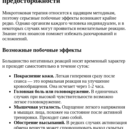
предосторожности
Микротоковая терапия относится к щадящим методикам,
поэтому серьезные побочные эффекты возникают крайне
редко. Однако организм каждого человека индивидуален, и в
некоторых случаях могут проявиться нежелательные реакции.
Знание этих нюансов поможет избежать разочарований и
осложнений.
Возможные побочные эффекты
Большинство негативных реакций носят временный характер
и проходят самостоятельно в течение суток:
Покраснение кожи.
Легкая гиперемия сразу после
сеанса — это нормальная реакция на улучшение
кровообращения. Она исчезает через 1-2 часа.
Головная боль или головокружение.
В единичных
случаях при высокой чувствительности возможно
легкое головокружение.
Мышечная усталость.
Ощущение легкого напряжения
в мышцах лица, похожее на состояние после активной
тренировки. Проходит само собой.
Обострение высыпаний.
В редких случаях активизация
обмена веществ может спровоцировать выход скрытых