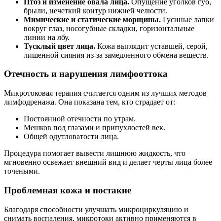
Птоз и изменение овала лица.
Опущение уголков губ,
брыли, нечеткий контур нижней челюсти.
Мимические и статические морщины.
Гусиные лапки
вокруг глаз, носогубные складки, горизонтальные
линии на лбу.
Тусклый цвет лица.
Кожа выглядит уставшей, серой,
лишенной сияния из-за замедленного обмена веществ.
Отечность и нарушения лимфооттока
Микротоковая терапия считается одним из лучших методов
лимфодренажа. Она показана тем, кто страдает от:
Постоянной отечности по утрам.
Мешков под глазами и припухлостей век.
Общей одутловатости лица.
Процедура помогает вывести лишнюю жидкость, что
мгновенно освежает внешний вид и делает черты лица более
точеными.
Проблемная кожа и постакне
Благодаря способности улучшать микроциркуляцию и
снимать воспаления, микротоки активно применяются в