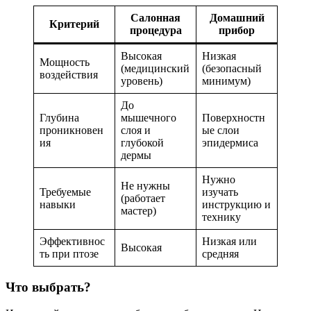
Салонная
Домашний
Критерий
процедура
прибор
Высокая
Низкая
Мощность
(медицинский
(безопасный
воздействия
уровень)
минимум)
До
Глубина
мышечного
Поверхностн
проникновен
слоя и
ые слои
ия
глубокой
эпидермиса
дермы
Нужно
Не нужны
Требуемые
изучать
(работает
навыки
инструкцию и
мастер)
технику
Эффективнос
Низкая или
Высокая
ть при птозе
средняя
Что выбрать?