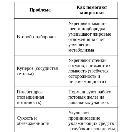
Как помогают
Проблема
микротоки
Укрепляют мышцы
шеи и подбородка,
уменьшают жировые
Второй подбородок
отложения за счет
улучшения
метаболизма
Укрепляют стенки
сосудов, снижают их
Купероз (сосудистая
ломкость (требуется
сеточка)
осторожность и
низкие мощности)
Гипергидроз
Нормализуют работу
(повышенная
потовых желез на
потливость)
локальных участках
Улучшают
Сухость и
проникновение
обезвоженность
увлажняющих средств
в глубокие слои дермы