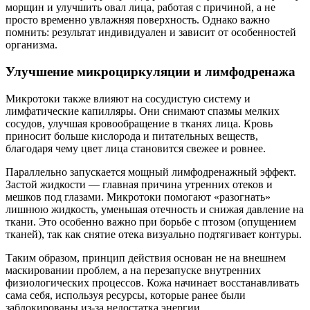
морщин и улучшить овал лица, работая с причиной, а не
просто временно увлажняя поверхность. Однако важно
помнить: результат индивидуален и зависит от особенностей
организма.
Улучшение микроциркуляции и лимфодренажа
Микротоки также влияют на сосудистую систему и
лимфатические капилляры. Они снимают спазмы мелких
сосудов, улучшая кровообращение в тканях лица. Кровь
приносит больше кислорода и питательных веществ,
благодаря чему цвет лица становится свежее и ровнее.
Параллельно запускается мощный лимфодренажный эффект.
Застой жидкости — главная причина утренних отеков и
мешков под глазами. Микротоки помогают «разогнать»
лишнюю жидкость, уменьшая отечность и снижая давление на
ткани. Это особенно важно при борьбе с птозом (опущением
тканей), так как снятие отека визуально подтягивает контуры.
Таким образом, принцип действия основан не на внешнем
маскировании проблем, а на перезапуске внутренних
физиологических процессов. Кожа начинает восстанавливать
сама себя, используя ресурсы, которые ранее были
заблокированы из-за недостатка энергии.