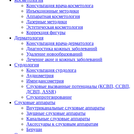
Косметология
Консультация врача-косметолога
Инъекционные методики
Аппаратная косметология
Лазерные методики
Эстетическая косметология
Коррекция фигуры
Дерматология
Консультация врача-дерматолога
Диагностика кожных заболеваний
Удаление новообразований
Лечение акне и кожных заболеваний
Сурдология
Консультация сурдолога
Аудиометрия
Импедансометрия
Слуховые вызванные потенциалы (КСВП, ССВП,
ДСВП, ASSR)
Слухопротезирование
Слуховые аппараты
Внутриканальные слуховые аппараты
Заушные слуховые аппараты
Канальные слуховые аппараты
Аксессуары к слуховым аппаратам
Беруши