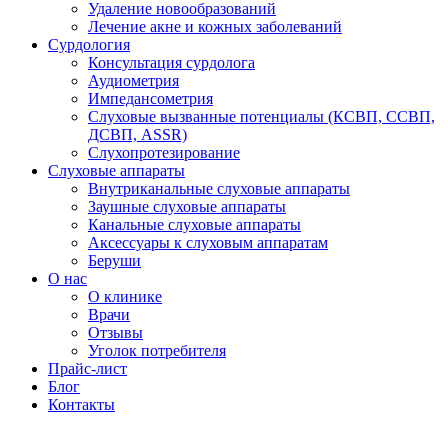
Удаление новообразований
Лечение акне и кожных заболеваний
Сурдология
Консультация сурдолога
Аудиометрия
Импедансометрия
Слуховые вызванные потенциалы (КСВП, ССВП,
ДСВП, ASSR)
Слухопротезирование
Слуховые аппараты
Внутриканальные слуховые аппараты
Заушные слуховые аппараты
Канальные слуховые аппараты
Аксессуары к слуховым аппаратам
Беруши
О нас
О клинике
Врачи
Отзывы
Уголок потребителя
Прайс-лист
Блог
Контакты