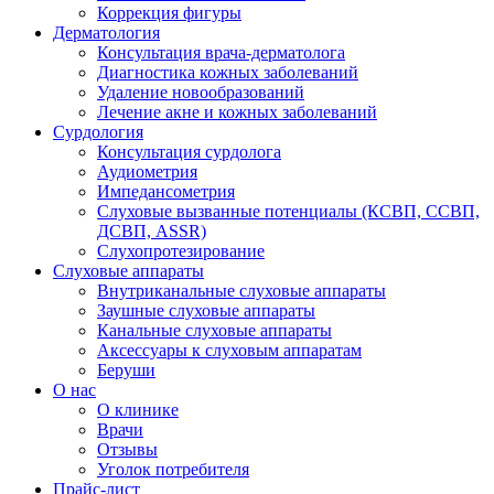
Коррекция фигуры
Дерматология
Консультация врача-дерматолога
Диагностика кожных заболеваний
Удаление новообразований
Лечение акне и кожных заболеваний
Сурдология
Консультация сурдолога
Аудиометрия
Импедансометрия
Слуховые вызванные потенциалы (КСВП, ССВП,
ДСВП, ASSR)
Слухопротезирование
Слуховые аппараты
Внутриканальные слуховые аппараты
Заушные слуховые аппараты
Канальные слуховые аппараты
Аксессуары к слуховым аппаратам
Беруши
О нас
О клинике
Врачи
Отзывы
Уголок потребителя
Прайс-лист