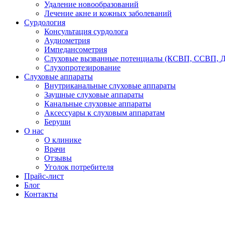
Удаление новообразований
Лечение акне и кожных заболеваний
Сурдология
Консультация сурдолога
Аудиометрия
Импедансометрия
Слуховые вызванные потенциалы (КСВП, ССВП, 
Слухопротезирование
Слуховые аппараты
Внутриканальные слуховые аппараты
Заушные слуховые аппараты
Канальные слуховые аппараты
Аксессуары к слуховым аппаратам
Беруши
О нас
О клинике
Врачи
Отзывы
Уголок потребителя
Прайс-лист
Блог
Контакты