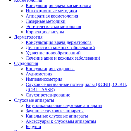
Косметология
Консультация врача-косметолога
Инъекционные методики
Аппаратная косметология
Лазерные методики
Эстетическая косметология
Коррекция фигуры
Дерматология
Консультация врача-дерматолога
Диагностика кожных заболеваний
Удаление новообразований
Лечение акне и кожных заболеваний
Сурдология
Консультация сурдолога
Аудиометрия
Импедансометрия
Слуховые вызванные потенциалы (КСВП, ССВП,
ДСВП, ASSR)
Слухопротезирование
Слуховые аппараты
Внутриканальные слуховые аппараты
Заушные слуховые аппараты
Канальные слуховые аппараты
Аксессуары к слуховым аппаратам
Беруши