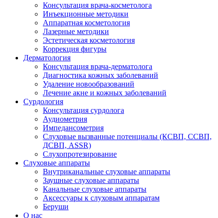
Консультация врача-косметолога
Инъекционные методики
Аппаратная косметология
Лазерные методики
Эстетическая косметология
Коррекция фигуры
Дерматология
Консультация врача-дерматолога
Диагностика кожных заболеваний
Удаление новообразований
Лечение акне и кожных заболеваний
Сурдология
Консультация сурдолога
Аудиометрия
Импедансометрия
Слуховые вызванные потенциалы (КСВП, ССВП,
ДСВП, ASSR)
Слухопротезирование
Слуховые аппараты
Внутриканальные слуховые аппараты
Заушные слуховые аппараты
Канальные слуховые аппараты
Аксессуары к слуховым аппаратам
Беруши
О нас