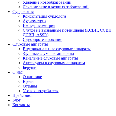
Удаление новообразований
Лечение акне и кожных заболеваний
Сурдология
Консультация сурдолога
Аудиометрия
Импедансометрия
Слуховые вызванные потенциалы (КСВП, ССВП,
ДСВП, ASSR)
Слухопротезирование
Слуховые аппараты
Внутриканальные слуховые аппараты
Заушные слуховые аппараты
Канальные слуховые аппараты
Аксессуары к слуховым аппаратам
Беруши
О нас
О клинике
Врачи
Отзывы
Уголок потребителя
Прайс-лист
Блог
Контакты