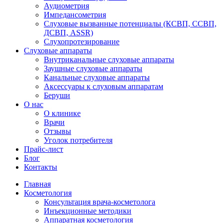
Аудиометрия
Импедансометрия
Слуховые вызванные потенциалы (КСВП, ССВП,
ДСВП, ASSR)
Слухопротезирование
Слуховые аппараты
Внутриканальные слуховые аппараты
Заушные слуховые аппараты
Канальные слуховые аппараты
Аксессуары к слуховым аппаратам
Беруши
О нас
О клинике
Врачи
Отзывы
Уголок потребителя
Прайс-лист
Блог
Контакты
Главная
Косметология
Консультация врача-косметолога
Инъекционные методики
Аппаратная косметология