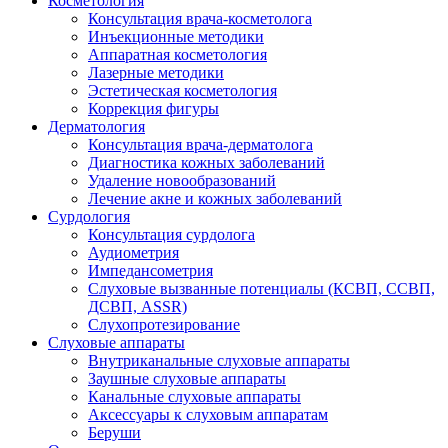
Косметология
Консультация врача-косметолога
Инъекционные методики
Аппаратная косметология
Лазерные методики
Эстетическая косметология
Коррекция фигуры
Дерматология
Консультация врача-дерматолога
Диагностика кожных заболеваний
Удаление новообразований
Лечение акне и кожных заболеваний
Сурдология
Консультация сурдолога
Аудиометрия
Импедансометрия
Слуховые вызванные потенциалы (КСВП, ССВП,
ДСВП, ASSR)
Слухопротезирование
Слуховые аппараты
Внутриканальные слуховые аппараты
Заушные слуховые аппараты
Канальные слуховые аппараты
Аксессуары к слуховым аппаратам
Беруши