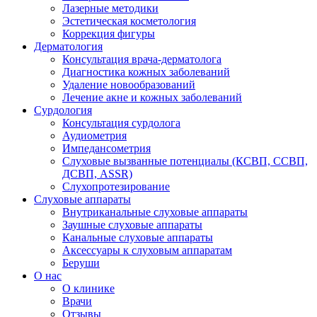
Лазерные методики
Эстетическая косметология
Коррекция фигуры
Дерматология
Консультация врача-дерматолога
Диагностика кожных заболеваний
Удаление новообразований
Лечение акне и кожных заболеваний
Сурдология
Консультация сурдолога
Аудиометрия
Импедансометрия
Слуховые вызванные потенциалы (КСВП, ССВП,
ДСВП, ASSR)
Слухопротезирование
Слуховые аппараты
Внутриканальные слуховые аппараты
Заушные слуховые аппараты
Канальные слуховые аппараты
Аксессуары к слуховым аппаратам
Беруши
О нас
О клинике
Врачи
Отзывы