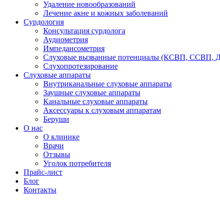
Удаление новообразований
Лечение акне и кожных заболеваний
Сурдология
Консультация сурдолога
Аудиометрия
Импедансометрия
Слуховые вызванные потенциалы (КСВП, ССВП, 
Слухопротезирование
Слуховые аппараты
Внутриканальные слуховые аппараты
Заушные слуховые аппараты
Канальные слуховые аппараты
Аксессуары к слуховым аппаратам
Беруши
О нас
О клинике
Врачи
Отзывы
Уголок потребителя
Прайс-лист
Блог
Контакты