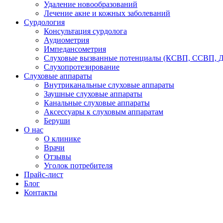
Удаление новообразований
Лечение акне и кожных заболеваний
Сурдология
Консультация сурдолога
Аудиометрия
Импедансометрия
Слуховые вызванные потенциалы (КСВП, ССВП, 
Слухопротезирование
Слуховые аппараты
Внутриканальные слуховые аппараты
Заушные слуховые аппараты
Канальные слуховые аппараты
Аксессуары к слуховым аппаратам
Беруши
О нас
О клинике
Врачи
Отзывы
Уголок потребителя
Прайс-лист
Блог
Контакты