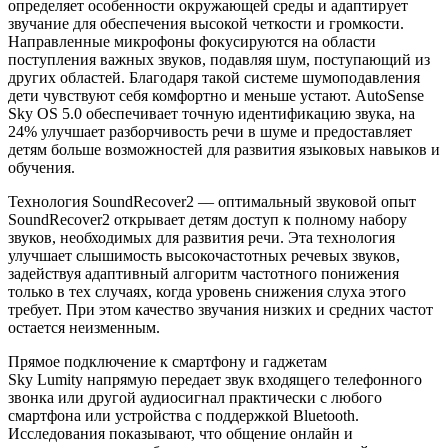
определяет особенности окружающей среды и адаптирует
звучание для обеспечения высокой четкости и громкости.
Направленные микрофоны фокусируются на области
поступления важных звуков, подавляя шум, поступающий из
других областей. Благодаря такой системе шумоподавления
дети чувствуют себя комфортно и меньше устают. AutoSense
Sky OS 5.0 обеспечивает точную идентификацию звука, на
24% улучшает разборчивость речи в шуме и предоставляет
детям больше возможностей для развития языковых навыков и
обучения.
Технология SoundRecover2 –– оптимальный звуковой опыт
SoundRecover2 открывает детям доступ к полному набору
звуков, необходимых для развития речи. Эта технология
улучшает слышимость высокочастотных речевых звуков,
задействуя адаптивный алгоритм частотного понижения
только в тех случаях, когда уровень снижения слуха этого
требует. При этом качество звучания низких и средних частот
остается неизменным.
Прямое подключение к смартфону и гаджетам
Sky Lumity напрямую передает звук входящего телефонного
звонка или другой аудиосигнал практически с любого
смартфона или устройства с поддержкой Bluetooth.
Исследования показывают, что общение онлайн и