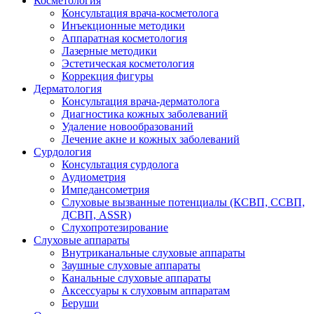
Косметология
Консультация врача-косметолога
Инъекционные методики
Аппаратная косметология
Лазерные методики
Эстетическая косметология
Коррекция фигуры
Дерматология
Консультация врача-дерматолога
Диагностика кожных заболеваний
Удаление новообразований
Лечение акне и кожных заболеваний
Сурдология
Консультация сурдолога
Аудиометрия
Импедансометрия
Слуховые вызванные потенциалы (КСВП, ССВП,
ДСВП, ASSR)
Слухопротезирование
Слуховые аппараты
Внутриканальные слуховые аппараты
Заушные слуховые аппараты
Канальные слуховые аппараты
Аксессуары к слуховым аппаратам
Беруши