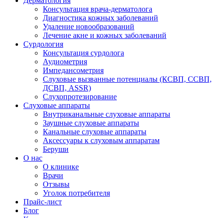
Дерматология
Консультация врача-дерматолога
Диагностика кожных заболеваний
Удаление новообразований
Лечение акне и кожных заболеваний
Сурдология
Консультация сурдолога
Аудиометрия
Импедансометрия
Слуховые вызванные потенциалы (КСВП, ССВП,
ДСВП, ASSR)
Слухопротезирование
Слуховые аппараты
Внутриканальные слуховые аппараты
Заушные слуховые аппараты
Канальные слуховые аппараты
Аксессуары к слуховым аппаратам
Беруши
О нас
О клинике
Врачи
Отзывы
Уголок потребителя
Прайс-лист
Блог