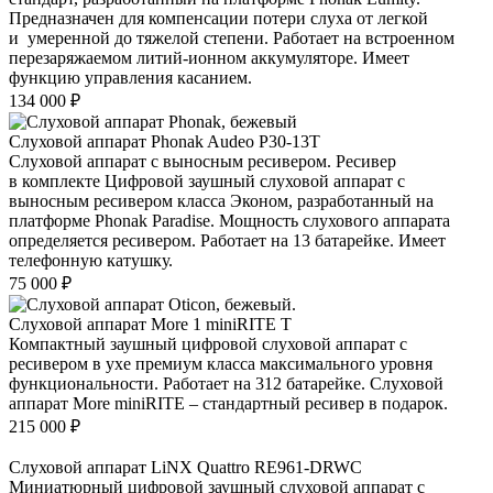
Предназначен для компенсации потери слуха от легкой
и умеренной до тяжелой степени. Работает на встроенном
перезаряжаемом литий-ионном аккумуляторе. Имеет
функцию управления касанием.
134 000
₽
Слуховой аппарат Phonak Audeo P30-13Т
Слуховой аппарат с выносным ресивером. Ресивер
в комплекте Цифровой заушный слуховой аппарат с
выносным ресивером класса Эконом, разработанный на
платформе Phonak Paradise. Мощность слухового аппарата
определяется ресивером. Работает на 13 батарейке. Имеет
телефонную катушку.
75 000
₽
Слуховой аппарат More 1 miniRITE T
Компактный заушный цифровой слуховой аппарат с
ресивером в ухе премиум класса максимального уровня
функциональности. Работает на 312 батарейке. Слуховой
аппарат More miniRITE – стандартный ресивер в подарок.
215 000
₽
Слуховой аппарат LiNX Quattro RE961-DRWC
Миниатюрный цифровой заушный слуховой аппарат с