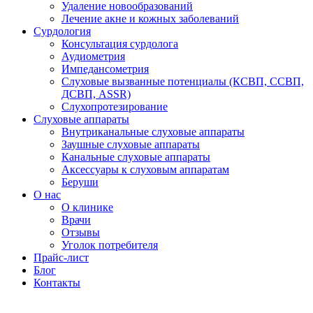
Удаление новообразований
Лечение акне и кожных заболеваний
Сурдология
Консультация сурдолога
Аудиометрия
Импедансометрия
Слуховые вызванные потенциалы (КСВП, ССВП,
ДСВП, ASSR)
Слухопротезирование
Слуховые аппараты
Внутриканальные слуховые аппараты
Заушные слуховые аппараты
Канальные слуховые аппараты
Аксессуары к слуховым аппаратам
Беруши
О нас
О клинике
Врачи
Отзывы
Уголок потребителя
Прайс-лист
Блог
Контакты