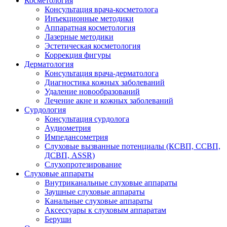
Косметология
Консультация врача-косметолога
Инъекционные методики
Аппаратная косметология
Лазерные методики
Эстетическая косметология
Коррекция фигуры
Дерматология
Консультация врача-дерматолога
Диагностика кожных заболеваний
Удаление новообразований
Лечение акне и кожных заболеваний
Сурдология
Консультация сурдолога
Аудиометрия
Импедансометрия
Слуховые вызванные потенциалы (КСВП, ССВП,
ДСВП, ASSR)
Слухопротезирование
Слуховые аппараты
Внутриканальные слуховые аппараты
Заушные слуховые аппараты
Канальные слуховые аппараты
Аксессуары к слуховым аппаратам
Беруши