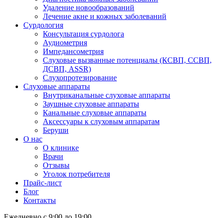
Удаление новообразований
Лечение акне и кожных заболеваний
Сурдология
Консультация сурдолога
Аудиометрия
Импедансометрия
Слуховые вызванные потенциалы (КСВП, ССВП,
ДСВП, ASSR)
Слухопротезирование
Слуховые аппараты
Внутриканальные слуховые аппараты
Заушные слуховые аппараты
Канальные слуховые аппараты
Аксессуары к слуховым аппаратам
Беруши
О нас
О клинике
Врачи
Отзывы
Уголок потребителя
Прайс-лист
Блог
Контакты
Ежедневно с 9:00 до 19:00