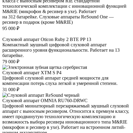
класса с выносным ресивером RIE стандартной
технологической комплектации с инновационной функцией
M&RIE (микрофон & ресивер в ухе). Работает
на 312 батарейке. Слуховые аппараты ReSound One —
ресивер в подарок (кроме M&RIE)
95 000
₽
Слуховой аппарат Oticon Ruby 2 BTE PP 13
Компактный заушный цифровой слуховой аппарат
расширенного уровня функциональности. Работает на 13
батарейке.
79 000
₽
Слуховой аппарат XTM S P4
Цифровой слуховой аппарат средней мощности для
компенсации потерь слуха легкой и умеренной степени.
31 000
₽
Слуховой аппарат OMNIA RU760-DRWC
Цифровой миниатюрный перезаряжаемый заушный слуховой
аппарат с выносным ресивером. Относится к премиум классу,
имеет продвинутую технологическую комплектацию и
возможность выбора ресивера инновационного типа M&RIE
(микрофон и ресивер в ухе). Работает на встроенном литий-
ионном аккумуляторе.