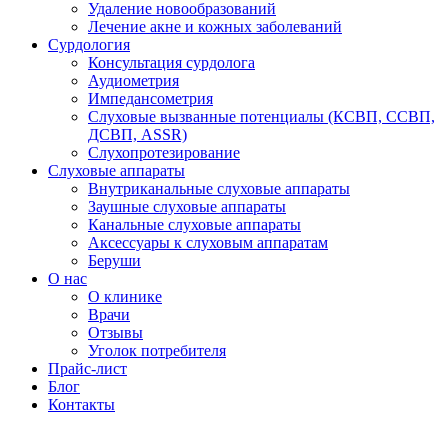
Удаление новообразований
Лечение акне и кожных заболеваний
Сурдология
Консультация сурдолога
Аудиометрия
Импедансометрия
Слуховые вызванные потенциалы (КСВП, ССВП,
ДСВП, ASSR)
Слухопротезирование
Слуховые аппараты
Внутриканальные слуховые аппараты
Заушные слуховые аппараты
Канальные слуховые аппараты
Аксессуары к слуховым аппаратам
Беруши
О нас
О клинике
Врачи
Отзывы
Уголок потребителя
Прайс-лист
Блог
Контакты