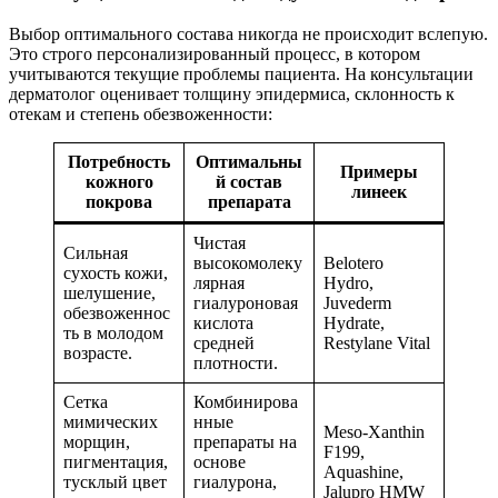
Выбор оптимального состава никогда не происходит вслепую.
Это строго персонализированный процесс, в котором
учитываются текущие проблемы пациента. На консультации
дерматолог оценивает толщину эпидермиса, склонность к
отекам и степень обезвоженности:
Потребность
Оптимальны
Примеры
кожного
й состав
линеек
покрова
препарата
Чистая
Сильная
высокомолеку
Belotero
сухость кожи,
лярная
Hydro,
шелушение,
гиалуроновая
Juvederm
обезвоженнос
кислота
Hydrate,
ть в молодом
средней
Restylane Vital
возрасте.
плотности.
Сетка
Комбинирова
мимических
нные
Meso-Xanthin
морщин,
препараты на
F199,
пигментация,
основе
Aquashine,
тусклый цвет
гиалурона,
Jalupro HMW