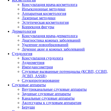
Косметология
Консультация врача-косметолога
Инъекционные методики
Аппаратная косметология
Лазерные методики
Эстетическая косметология
Коррекция фигуры
Дерматология
Консультация врача-дерматолога
Диагностика кожных заболеваний
Удаление новообразований
Лечение акне и кожных заболеваний
Сурдология
Консультация сурдолога
Аудиометрия
Импедансометрия
Слуховые вызванные потенциалы (КСВП, ССВП,
ДСВП, ASSR)
Слухопротезирование
Слуховые аппараты
Внутриканальные слуховые аппараты
Заушные слуховые аппараты
Канальные слуховые аппараты
Аксессуары к слуховым аппаратам
Беруши