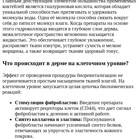
Главным действующим элементом большинства применяемых
коктейлей является гиалуроновая кислота, которая обладает
уникальной способностью притягивать и удерживать
молекулы воды. Одна её молекула способна связать вокруг
себя до пятисот молекул влаги. Когда препараты на основе
этого гидроколлоида вводятся в глубокие слои дермы,
межклеточное пространство мгновенно насыщается
жидкостью. Это обеспечивает глубокое увлажнение,
расправляет ткани изнутри, устраняет сухость и мелкие
морщины, а также возвращает тканям здоровый тонус.
Что происходит в дерме на клеточном уровне?
Эффект от проведения процедуры биоревитализации не
ограничивается простым насыщением тканей влагой. На
клеточном уровне запускается целая цепочка биохимических
реакций:
Стимуляция фибробластов:
Введение препарата
активирует рецепторы клеток (CD44), что дает сигнал
фибробластам к делению и активной работе.
Синтез коллагена и эластина:
Проснувшиеся
фибробласты начинают усиленный синтез белков,
отвечающих за упругость и эластичность кожного
покрова.