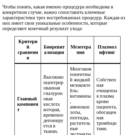
Чтобы понять, какая именно процедура необходима в
конкретном случае, важно сопоставить ключевые
характеристики трех востребованных процедур. Каждая из
них имеет свои уникальные особенности, которые
определяют конечный результат ухода:
Критери
й
Биоревит
Мезотера
Плазмол
сравнени
ализация
пия
ифтинг
я
Многоком
понентны
Высококо
й жидкий
Собствен
нцентрир
мезококте
ная
ованная
йль:
очищенна
гиалурон
витамины
я плазма
Главный
овая
,
крови
компонен
кислота
аминокис
пациента,
т
которая,
лоты,
обогащен
временно
пептиды,
ная
депониру
раститель
тромбоци
ется в
ные
тами.
тканях.
экстракты