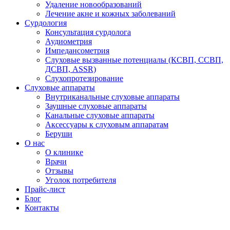
Удаление новообразований
Лечение акне и кожных заболеваний
Сурдология
Консультация сурдолога
Аудиометрия
Импедансометрия
Слуховые вызванные потенциалы (КСВП, ССВП,
ДСВП, ASSR)
Слухопротезирование
Слуховые аппараты
Внутриканальные слуховые аппараты
Заушные слуховые аппараты
Канальные слуховые аппараты
Аксессуары к слуховым аппаратам
Беруши
О нас
О клинике
Врачи
Отзывы
Уголок потребителя
Прайс-лист
Блог
Контакты