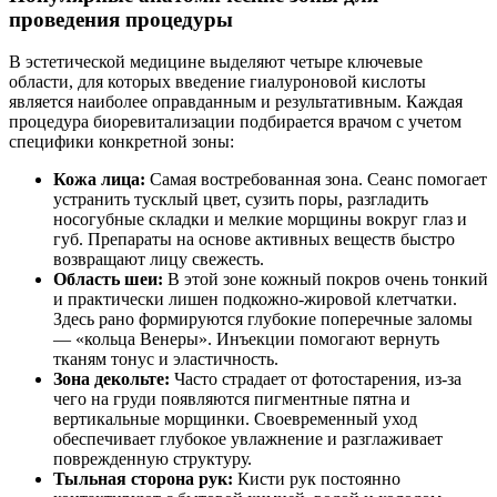
проведения процедуры
В эстетической медицине выделяют четыре ключевые
области, для которых введение гиалуроновой кислоты
является наиболее оправданным и результативным. Каждая
процедура биоревитализации подбирается врачом с учетом
специфики конкретной зоны:
Кожа лица:
Самая востребованная зона. Сеанс помогает
устранить тусклый цвет, сузить поры, разгладить
носогубные складки и мелкие морщины вокруг глаз и
губ. Препараты на основе активных веществ быстро
возвращают лицу свежесть.
Область шеи:
В этой зоне кожный покров очень тонкий
и практически лишен подкожно-жировой клетчатки.
Здесь рано формируются глубокие поперечные заломы
— «кольца Венеры». Инъекции помогают вернуть
тканям тонус и эластичность.
Зона декольте:
Часто страдает от фотостарения, из-за
чего на груди появляются пигментные пятна и
вертикальные морщинки. Своевременный уход
обеспечивает глубокое увлажнение и разглаживает
поврежденную структуру.
Тыльная сторона рук:
Кисти рук постоянно