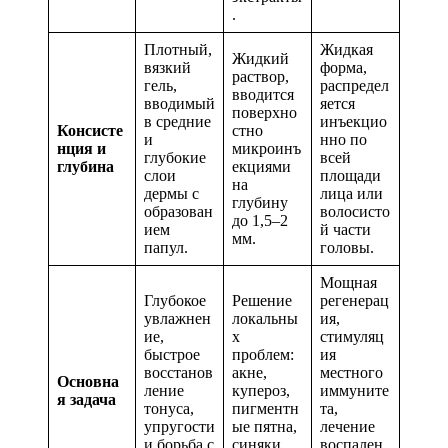
.
Плотный,
Жидкая
Жидкий
вязкий
форма,
раствор,
гель,
распредел
вводится
вводимый
яется
поверхно
в средние
инъекцио
Консисте
стно
и
нно по
нция и
микроинъ
глубокие
всей
глубина
екциями
слои
площади
на
дермы с
лица или
глубину
образован
волосисто
до 1,5–2
ием
й части
мм.
папул.
головы.
Мощная
Глубокое
Решение
регенерац
увлажнен
локальны
ия,
ие,
х
стимуляц
быстрое
проблем:
ия
восстанов
акне,
местного
Основна
ление
купероз,
иммуните
я задача
тонуса,
пигментн
та,
упругости
ые пятна,
лечение
и борьба с
синяки
воспален