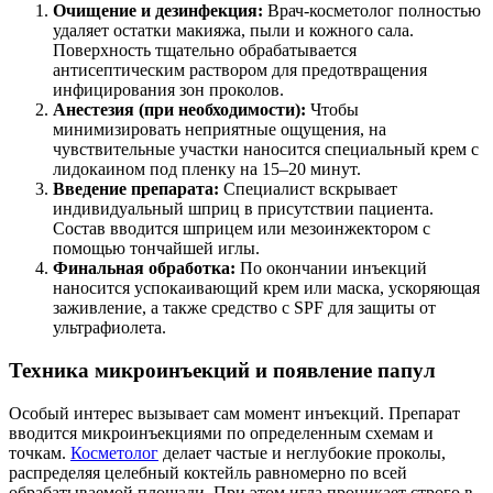
Очищение и дезинфекция:
Врач-косметолог полностью
удаляет остатки макияжа, пыли и кожного сала.
Поверхность тщательно обрабатывается
антисептическим раствором для предотвращения
инфицирования зон проколов.
Анестезия (при необходимости):
Чтобы
минимизировать неприятные ощущения, на
чувствительные участки наносится специальный крем с
лидокаином под пленку на 15–20 минут.
Введение препарата:
Специалист вскрывает
индивидуальный шприц в присутствии пациента.
Состав вводится шприцем или мезоинжектором с
помощью тончайшей иглы.
Финальная обработка:
По окончании инъекций
наносится успокаивающий крем или маска, ускоряющая
заживление, а также средство с SPF для защиты от
ультрафиолета.
Техника микроинъекций и появление папул
Особый интерес вызывает сам момент инъекций. Препарат
вводится микроинъекциями по определенным схемам и
точкам.
Косметолог
делает частые и неглубокие проколы,
распределяя целебный коктейль равномерно по всей
обрабатываемой площади. При этом игла проникает строго в