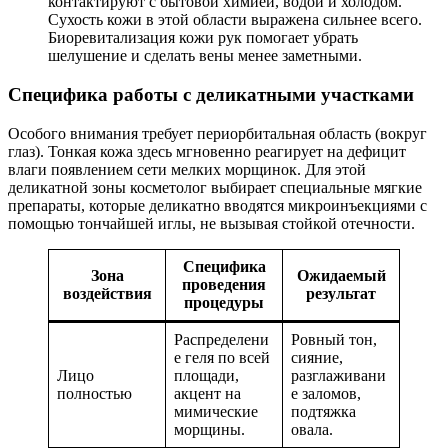
контактируют с бытовой химией, водой и холодом.
Сухость кожи в этой области выражена сильнее всего.
Биоревитализация кожи рук помогает убрать
шелушение и сделать вены менее заметными.
Специфика работы с деликатными участками
Особого внимания требует периорбитальная область (вокруг
глаз). Тонкая кожа здесь мгновенно реагирует на дефицит
влаги появлением сети мелких морщинок. Для этой
деликатной зоны косметолог выбирает специальные мягкие
препараты, которые деликатно вводятся микроинъекциями с
помощью тончайшей иглы, не вызывая стойкой отечности.
Специфика
Зона
Ожидаемый
проведения
воздействия
результат
процедуры
Распределени
Ровный тон,
е геля по всей
сияние,
Лицо
площади,
разглаживани
полностью
акцент на
е заломов,
мимические
подтяжка
морщины.
овала.