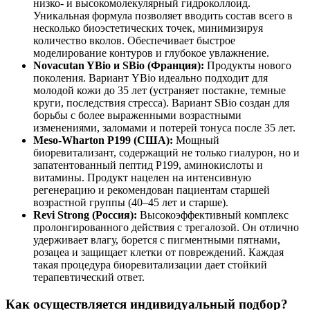
низко- и высокомолекулярный гидроколлоид.
Уникальная формула позволяет вводить состав всего в
несколько биоэстетических точек, минимизируя
количество вколов. Обеспечивает быстрое
моделирование контуров и глубокое увлажнение.
Novacutan YBio и SBio (Франция):
Продукты нового
поколения. Вариант YBio идеально подходит для
молодой кожи до 35 лет (устраняет постакне, темные
круги, последствия стресса). Вариант SBio создан для
борьбы с более выраженными возрастными
изменениями, заломами и потерей тонуса после 35 лет.
Meso-Wharton P199 (США):
Мощный
биоревитализант, содержащий не только гиалурон, но и
запатентованный пептид Р199, аминокислоты и
витамины. Продукт нацелен на интенсивную
регенерацию и рекомендован пациентам старшей
возрастной группы (40–45 лет и старше).
Revi Strong (Россия):
Высокоэффективный комплекс
пролонгированного действия с трегалозой. Он отлично
удерживает влагу, борется с пигментными пятнами,
розацеа и защищает клетки от повреждений. Каждая
такая процедура биоревитализации дает стойкий
терапевтический ответ.
Как осуществляется индивидуальный подбор?