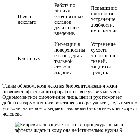
Работа по
Повышение
линиям
плотности,
Шея и
естественных
устранение
декольте
складок,
дряблости,
деликатное
омоложение.
введение.
Инъекции в
Устранение
поверхностны
сухости,
е слои дермы
уплотнение
Кисти рук
тыльной
тканей,
стороны
защита от
ладони.
трещин.
Таким образом, комплексная биоревитализация кожи
позволяет эффективно проработать все уязвимые места.
Одномоментное омоложение лица, шеи и рук помогает
добиться гармоничного эстетического результата, ведь именно
эти зоны чаще всего выдают реальный биологический возраст
человека.