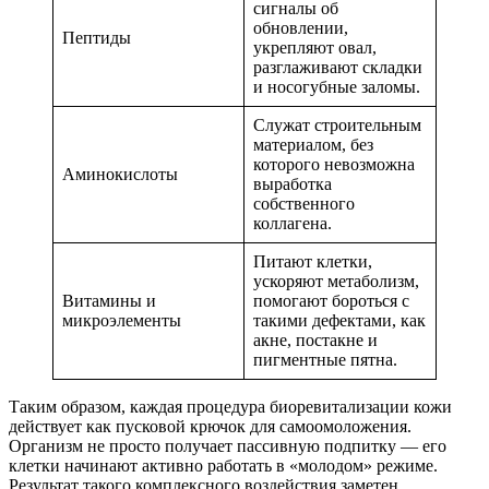
сигналы об
обновлении,
Пептиды
укрепляют овал,
разглаживают складки
и носогубные заломы.
Служат строительным
материалом, без
которого невозможна
Аминокислоты
выработка
собственного
коллагена.
Питают клетки,
ускоряют метаболизм,
Витамины и
помогают бороться с
микроэлементы
такими дефектами, как
акне, постакне и
пигментные пятна.
Таким образом, каждая процедура биоревитализации кожи
действует как пусковой крючок для самоомоложения.
Организм не просто получает пассивную подпитку — его
клетки начинают активно работать в «молодом» режиме.
Результат такого комплексного воздействия заметен