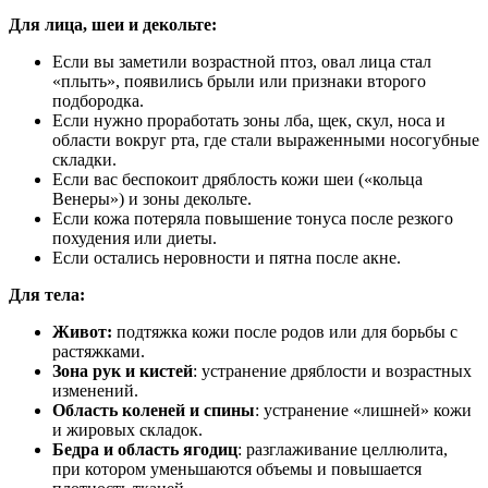
Для лица, шеи и декольте:
Если вы заметили возрастной птоз, овал лица стал
«плыть», появились брыли или признаки второго
подбородка.
Если нужно проработать зоны лба, щек, скул, носа и
области вокруг рта, где стали выраженными носогубные
складки.
Если вас беспокоит дряблость кожи шеи («кольца
Венеры») и зоны декольте.
Если кожа потеряла повышение тонуса после резкого
похудения или диеты.
Если остались неровности и пятна после акне.
Для тела:
Живот:
подтяжка кожи после родов или для борьбы с
растяжками.
Зона рук и кистей
: устранение дряблости и возрастных
изменений.
Область коленей и спины
: устранение «лишней» кожи
и жировых складок.
Бедра и область ягодиц
: разглаживание целлюлита,
при котором уменьшаются объемы и повышается