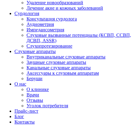
Удаление новообразований
Лечение акне и кожных заболеваний
Сурдология
Консультация сурдолога
Аудиометрия
Импедансометрия
Слуховые вызванные потенциалы (КСВП, ССВП,
ДСВП, ASSR)
Слухопротезирование
Слуховые аппараты
Внутриканальные слуховые аппараты
Заушные слуховые аппараты
Канальные слуховые аппараты
Аксессуары к слуховым аппаратам
Беруши
О нас
О клинике
Врачи
Отзывы
Уголок потребителя
Прайс-лист
Блог
Контакты