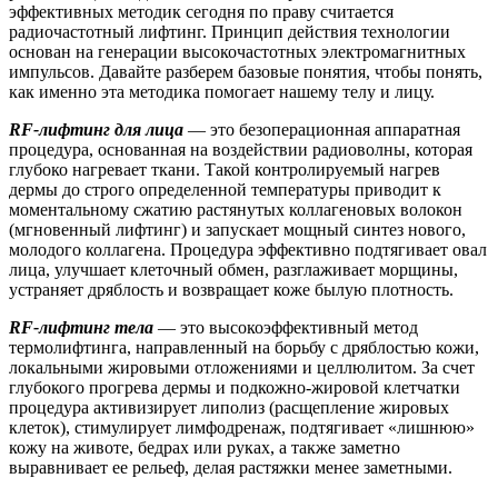
эффективных методик сегодня по праву считается
радиочастотный лифтинг. Принцип действия технологии
основан на генерации высокочастотных электромагнитных
импульсов. Давайте разберем базовые понятия, чтобы понять,
как именно эта методика помогает нашему телу и лицу.
RF-лифтинг для лица
— это безоперационная аппаратная
процедура, основанная на воздействии радиоволны, которая
глубоко нагревает ткани. Такой контролируемый нагрев
дермы до строго определенной температуры приводит к
моментальному сжатию растянутых коллагеновых волокон
(мгновенный лифтинг) и запускает мощный синтез нового,
молодого коллагена. Процедура эффективно подтягивает овал
лица, улучшает клеточный обмен, разглаживает морщины,
устраняет дряблость и возвращает коже былую плотность.
RF-лифтинг тела
— это высокоэффективный метод
термолифтинга, направленный на борьбу с дряблостью кожи,
локальными жировыми отложениями и целлюлитом. За счет
глубокого прогрева дермы и подкожно-жировой клетчатки
процедура активизирует липолиз (расщепление жировых
клеток), стимулирует лимфодренаж, подтягивает «лишнюю»
кожу на животе, бедрах или руках, а также заметно
выравнивает ее рельеф, делая растяжки менее заметными.