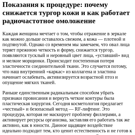
Показания к процедуре: почему
снижается тургор кожи и как работает
радиочастотное омоложение
Каждая женщина мечтает о том, чтобы отражение в зеркале
как можно дольше оставалось свежим, а кожа — плотной и
подтянутой. Однако со временем мы замечаем, что овал лица
теряет прежнюю четкость и форму, снижается тургор,
появляются тусклый и неровный цвет лица, «уставший» вид
и мелкие морщинки. Происходит постепенная потеря
эластичности соединительной ткани. Это случается потому,
что наш внутренний «каркас» из коллагена и эластина
начинает ослабевать, активизируется возрастной птоз и
опущение мягких тканей.
Раньше единственным радикальным способом убрать
признаки провисания и вернуть четкие контуры была
пластическая хирургия. Сегодня косметология предлагает
«честный» и безопасный метод — RF-лифтинг. Это
процедура, которая не маскирует проблему филлерами, а
активирует ресурсы организма, заставляя его работать так же
активно, как в юности. Данное щадящее воздействие
идеально подходит тем, кто ценит естественность и не готов к