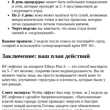
В день процедуры:
может быть небольшое покраснение
и отек, которые проходят за 2–3 часа (максимум до
следующего утра).
На 2–3 день:
кожа может казаться чуть сухой, возможны
микроскопические точки в местах проколов, которые
легко скрываются легким тональным кремом.
Через неделю:
вы замечаете, что кожа стала более
свежей и «отдохнувшей».
Важное правило:
2 недели после сеанса не посещайте сауну,
солярий и используйте солнцезащитный крем SPF 50+.
Заключение: ваш план действий
RF-лифтинг на аппарате Ellisys Plus S — это способ выглядеть
на 5–7 лет моложе, сохраняя свою индивидуальность. Вы не
меняете черты лица, вы просто возвращаете своей коже то
качество, улучшение структуры и плотность, которые были у
нее раньше.
Совет эксперта:
Чтобы эффект был еще лучше, за 2 недели до
RF-лифтинга сделайте биоревитализацию. «Наполненная»
влагой кожа гораздо лучше проводит энергию и быстрее
строит новый коллаген.Готовы увидеть свое обновленное