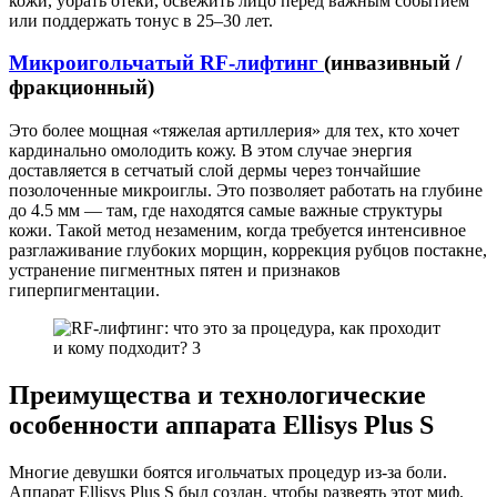
кожи, убрать отеки, освежить лицо перед важным событием
или поддержать тонус в 25–30 лет.
Микроигольчатый RF-лифтинг
(инвазивный /
фракционный)
Это более мощная «тяжелая артиллерия» для тех, кто хочет
кардинально омолодить кожу. В этом случае энергия
доставляется в сетчатый слой дермы через тончайшие
позолоченные микроиглы. Это позволяет работать на глубине
до 4.5 мм — там, где находятся самые важные структуры
кожи. Такой метод незаменим, когда требуется интенсивное
разглаживание глубоких морщин, коррекция рубцов постакне,
устранение пигментных пятен и признаков
гиперпигментации.
Преимущества и технологические
особенности аппарата Ellisys Plus S
Многие девушки боятся игольчатых процедур из-за боли.
Аппарат Ellisys Plus S был создан, чтобы развеять этот миф.