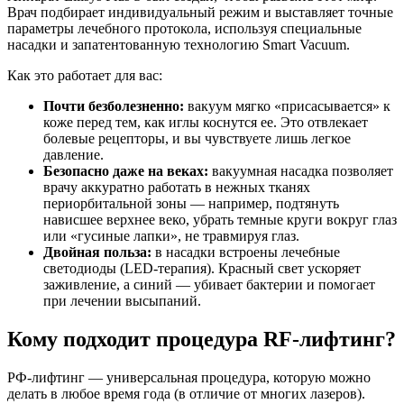
Врач подбирает индивидуальный режим и выставляет точные
параметры лечебного протокола, используя специальные
насадки и запатентованную технологию Smart Vacuum.
Как это работает для вас:
Почти безболезненно:
вакуум мягко «присасывается» к
коже перед тем, как иглы коснутся ее. Это отвлекает
болевые рецепторы, и вы чувствуете лишь легкое
давление.
Безопасно даже на веках:
вакуумная насадка позволяет
врачу аккуратно работать в нежных тканях
периорбитальной зоны — например, подтянуть
нависшее верхнее веко, убрать темные круги вокруг глаз
или «гусиные лапки», не травмируя глаз.
Двойная польза:
в насадки встроены лечебные
светодиоды (LED-терапия). Красный свет ускоряет
заживление, а синий — убивает бактерии и помогает
при лечении высыпаний.
Кому подходит процедура RF-лифтинг?
РФ-лифтинг — универсальная процедура, которую можно
делать в любое время года (в отличие от многих лазеров).