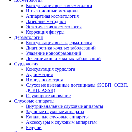
Косметология
Консультация врача-косметолога
Инъекционные методики
Аппаратная косметология
Лазерные методики
Эстетическая косметология
Коррекция фигуры
Дерматология
Консультация врача-дерматолога
Диагностика кожных заболеваний
Удаление новообразований
Лечение акне и кожных заболеваний
Сурдология
Консультация сурдолога
Аудиометрия
Импедансометрия
Слуховые вызванные потенциалы (КСВП, ССВП,
ДСВП, ASSR)
Слухопротезирование
Слуховые аппараты
Внутриканальные слуховые аппараты
Заушные слуховые аппараты
Канальные слуховые аппараты
Аксессуары к слуховым аппаратам
Беруши