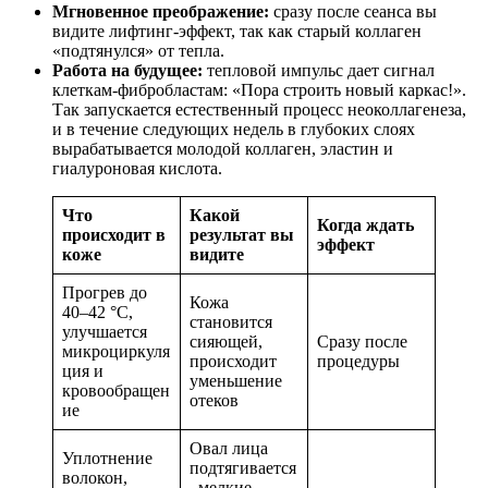
Мгновенное преображение:
сразу после сеанса вы
видите лифтинг-эффект, так как старый коллаген
«подтянулся» от тепла.
Работа на будущее:
тепловой импульс дает сигнал
клеткам-фибробластам: «Пора строить новый каркас!».
Так запускается естественный процесс неоколлагенеза,
и в течение следующих недель в глубоких слоях
вырабатывается молодой коллаген, эластин и
гиалуроновая кислота.
Что
Какой
Когда ждать
происходит в
результат вы
эффект
коже
видите
Прогрев до
Кожа
40–42 °C,
становится
улучшается
сияющей,
Сразу после
микроциркуля
происходит
процедуры
ция и
уменьшение
кровообращен
отеков
ие
Овал лица
Уплотнение
подтягивается
волокон,
, мелкие