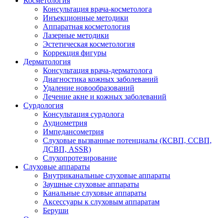
Косметология
Консультация врача-косметолога
Инъекционные методики
Аппаратная косметология
Лазерные методики
Эстетическая косметология
Коррекция фигуры
Дерматология
Консультация врача-дерматолога
Диагностика кожных заболеваний
Удаление новообразований
Лечение акне и кожных заболеваний
Сурдология
Консультация сурдолога
Аудиометрия
Импедансометрия
Слуховые вызванные потенциалы (КСВП, ССВП,
ДСВП, ASSR)
Слухопротезирование
Слуховые аппараты
Внутриканальные слуховые аппараты
Заушные слуховые аппараты
Канальные слуховые аппараты
Аксессуары к слуховым аппаратам
Беруши