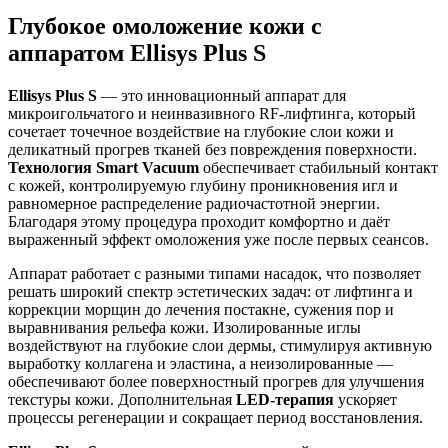
Глубокое омоложение кожи с
аппаратом Ellisys Plus S
Ellisys Plus S
— это инновационный аппарат для
микроигольчатого и неинвазивного RF-лифтинга, который
сочетает точечное воздействие на глубокие слои кожи и
деликатный прогрев тканей без повреждения поверхности.
Технология Smart Vacuum
обеспечивает стабильный контакт
с кожей, контролируемую глубину проникновения игл и
равномерное распределение радиочастотной энергии.
Благодаря этому процедура проходит комфортно и даёт
выраженный эффект омоложения уже после первых сеансов.
Аппарат работает с разными типами насадок, что позволяет
решать широкий спектр эстетических задач: от лифтинга и
коррекции морщин до лечения постакне, сужения пор и
выравнивания рельефа кожи. Изолированные иглы
воздействуют на глубокие слои дермы, стимулируя активную
выработку коллагена и эластина, а неизолированные —
обеспечивают более поверхностный прогрев для улучшения
текстуры кожи. Дополнительная
LED-терапия
ускоряет
процессы регенерации и сокращает период восстановления.