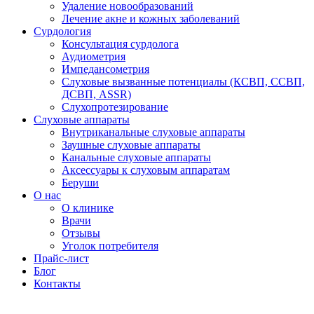
Удаление новообразований
Лечение акне и кожных заболеваний
Сурдология
Консультация сурдолога
Аудиометрия
Импедансометрия
Слуховые вызванные потенциалы (КСВП, ССВП,
ДСВП, ASSR)
Слухопротезирование
Слуховые аппараты
Внутриканальные слуховые аппараты
Заушные слуховые аппараты
Канальные слуховые аппараты
Аксессуары к слуховым аппаратам
Беруши
О нас
О клинике
Врачи
Отзывы
Уголок потребителя
Прайс-лист
Блог
Контакты