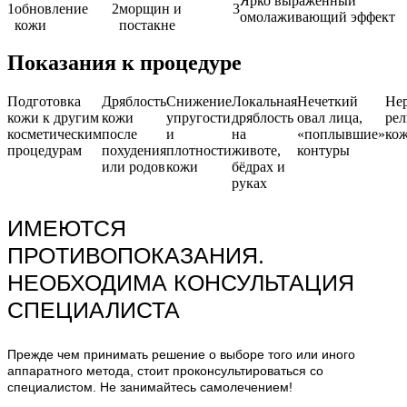
Ярко выраженный
1
обновление
2
морщин и
3
омолаживающий эффект
кожи
постакне
Показания к процедуре
Подготовка
Дряблость
Снижение
Локальная
Нечеткий
Не
кожи к другим
кожи
упругости
дряблость
овал лица,
рел
косметическим
после
и
на
«поплывшие»
ко
процедурам
похудения
плотности
животе,
контуры
или родов
кожи
бёдрах и
руках
ИМЕЮТСЯ
ПРОТИВОПОКАЗАНИЯ.
НЕОБХОДИМА КОНСУЛЬТАЦИЯ
СПЕЦИАЛИСТА
Прежде чем принимать решение о выборе того или иного
аппаратного метода, стоит проконсультироваться со
специалистом. Не занимайтесь самолечением!