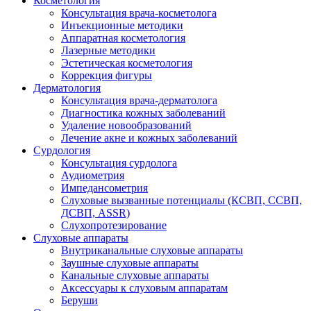
Косметология
Консультация врача-косметолога
Инъекционные методики
Аппаратная косметология
Лазерные методики
Эстетическая косметология
Коррекция фигуры
Дерматология
Консультация врача-дерматолога
Диагностика кожных заболеваний
Удаление новообразований
Лечение акне и кожных заболеваний
Сурдология
Консультация сурдолога
Аудиометрия
Импедансометрия
Слуховые вызванные потенциалы (КСВП, ССВП,
ДСВП, ASSR)
Слухопротезирование
Слуховые аппараты
Внутриканальные слуховые аппараты
Заушные слуховые аппараты
Канальные слуховые аппараты
Аксессуары к слуховым аппаратам
Беруши