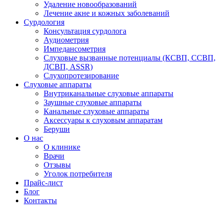
Удаление новообразований
Лечение акне и кожных заболеваний
Сурдология
Консультация сурдолога
Аудиометрия
Импедансометрия
Слуховые вызванные потенциалы (КСВП, ССВП,
ДСВП, ASSR)
Слухопротезирование
Слуховые аппараты
Внутриканальные слуховые аппараты
Заушные слуховые аппараты
Канальные слуховые аппараты
Аксессуары к слуховым аппаратам
Беруши
О нас
О клинике
Врачи
Отзывы
Уголок потребителя
Прайс-лист
Блог
Контакты