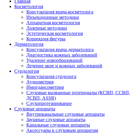
Главная
Косметология
Консультация врача-косметолога
Инъекционные методики
Аппаратная косметология
Лазерные методики
Эстетическая косметология
Коррекция фигуры
Дерматология
Консультация врача-дерматолога
Диагностика кожных заболеваний
Удаление новообразований
Лечение акне и кожных заболеваний
Сурдология
Консультация сурдолога
Аудиометрия
Импедансометрия
Слуховые вызванные потенциалы (КСВП, ССВП,
ДСВП, ASSR)
Слухопротезирование
Слуховые аппараты
Внутриканальные слуховые аппараты
Заушные слуховые аппараты
Канальные слуховые аппараты
Аксессуары к слуховым аппаратам