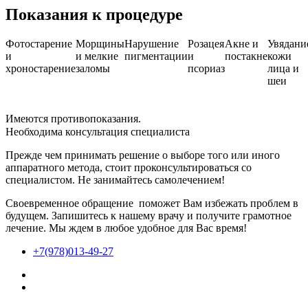
Показания к процедуре
Фотостарение
Морщины
Нарушение
Розацея
Акне и
Увядани
и
и мелкие
пигментации
и
постакне
кожи
хроностарение
заломы
псориаз
лица и
шеи
Имеются противопоказания.
Необходима консультация специалиста
Прежде чем принимать решение о выборе того или иного
аппаратного метода, стоит проконсультироваться со
специалистом. Не занимайтесь самолечением!
Своевременное обращение поможет Вам избежать проблем в
будущем. Запишитесь к нашему врачу и получите грамотное
лечение. Мы ждем в любое удобное для Вас время!
+7(978)013-49-27