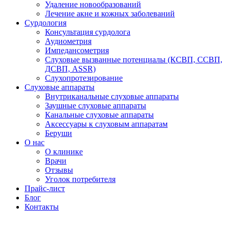
Удаление новообразований
Лечение акне и кожных заболеваний
Сурдология
Консультация сурдолога
Аудиометрия
Импедансометрия
Слуховые вызванные потенциалы (КСВП, ССВП,
ДСВП, ASSR)
Слухопротезирование
Слуховые аппараты
Внутриканальные слуховые аппараты
Заушные слуховые аппараты
Канальные слуховые аппараты
Аксессуары к слуховым аппаратам
Беруши
О нас
О клинике
Врачи
Отзывы
Уголок потребителя
Прайс-лист
Блог
Контакты