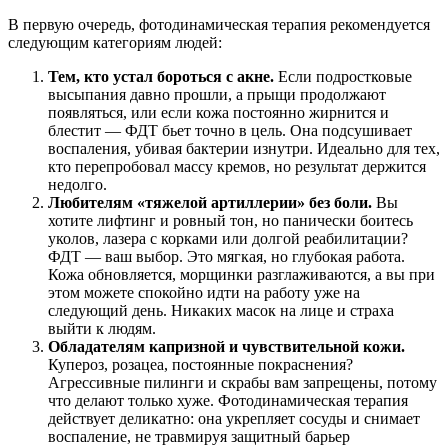
В первую очередь, фотодинамическая терапия рекомендуется
следующим категориям людей:
Тем, кто устал бороться с акне.
Если подростковые
высыпания давно прошли, а прыщи продолжают
появляться, или если кожа постоянно жирнится и
блестит — ФДТ бьет точно в цель. Она подсушивает
воспаления, убивая бактерии изнутри. Идеально для тех,
кто перепробовал массу кремов, но результат держится
недолго.
Любителям «тяжелой артиллерии» без боли.
Вы
хотите лифтинг и ровный тон, но панически боитесь
уколов, лазера с корками или долгой реабилитации?
ФДТ — ваш выбор. Это мягкая, но глубокая работа.
Кожа обновляется, морщинки разглаживаются, а вы при
этом можете спокойно идти на работу уже на
следующий день. Никаких масок на лице и страха
выйти к людям.
Обладателям капризной и чувствительной кожи.
Купероз, розацеа, постоянные покраснения?
Агрессивные пилинги и скрабы вам запрещены, потому
что делают только хуже. Фотодинамическая терапия
действует деликатно: она укрепляет сосуды и снимает
воспаление, не травмируя защитный барьер