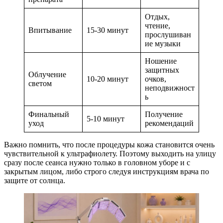
Отдых,
чтение,
Впитывание
15-30 минут
прослушиван
ие музыки
Ношение
защитных
Облучение
10-20 минут
очков,
светом
неподвижност
ь
Финальный
Получение
5-10 минут
уход
рекомендаций
Важно помнить, что после процедуры кожа становится очень
чувствительной к ультрафиолету. Поэтому выходить на улицу
сразу после сеанса нужно только в головном уборе и с
закрытым лицом, либо строго следуя инструкциям врача по
защите от солнца.