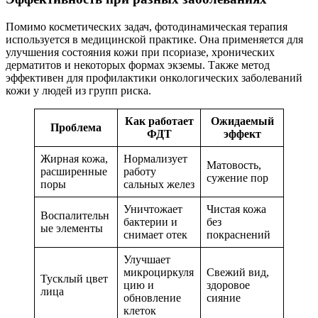
Помимо косметических задач, фотодинамическая терапия
используется в медицинской практике. Она применяется для
улучшения состояния кожи при псориазе, хронических
дерматитов и некоторых формах экземы. Также метод
эффективен для профилактики онкологических заболеваний
кожи у людей из групп риска.
Как работает
Ожидаемый
Проблема
ФДТ
эффект
Жирная кожа,
Нормализует
Матовость,
расширенные
работу
сужение пор
поры
сальных желез
Уничтожает
Чистая кожа
Воспалительн
бактерии и
без
ые элементы
снимает отек
покраснений
Улучшает
микроциркуля
Свежий вид,
Тусклый цвет
цию и
здоровое
лица
обновление
сияние
клеток