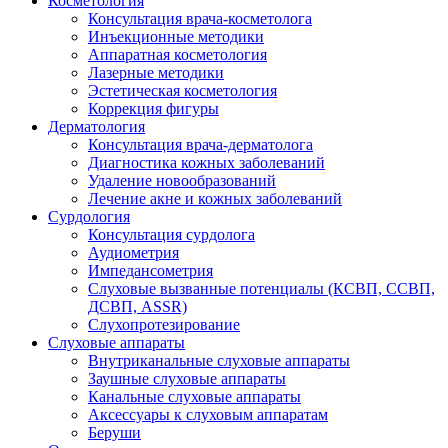
Косметология
Консультация врача-косметолога
Инъекционные методики
Аппаратная косметология
Лазерные методики
Эстетическая косметология
Коррекция фигуры
Дерматология
Консультация врача-дерматолога
Диагностика кожных заболеваний
Удаление новообразований
Лечение акне и кожных заболеваний
Сурдология
Консультация сурдолога
Аудиометрия
Импедансометрия
Слуховые вызванные потенциалы (КСВП, ССВП,
ДСВП, ASSR)
Слухопротезирование
Слуховые аппараты
Внутриканальные слуховые аппараты
Заушные слуховые аппараты
Канальные слуховые аппараты
Аксессуары к слуховым аппаратам
Беруши