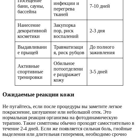
Посещение
инфекции и
бани, сауны,
7-10 дней
перегрева
бассейна
тканей
Нанесение
Закупорка
декоративной
пор, риск
2-3 дня
косметики
воспалений
Выдавливани
Травматизаци
До полного
е прыщей
я, риск рубцов
заживления
Обильное
Активные
потоотделени
спортивные
3-5 дней
е раздражает
тренировки
кожу
Ожидаемые реакции кожи
Не пугайтесь, если после процедуры вы заметите легкое
покраснение, шелушение или небольшой отек. Это
нормальная реакция организма на фотодинамическую
терапию. Такие симптомы обычно проходят самостоятельно в
течение 2-4 дней. Если же появляется сильная боль, гнойные
выделения или длительная гиперемия, необходимо срочно