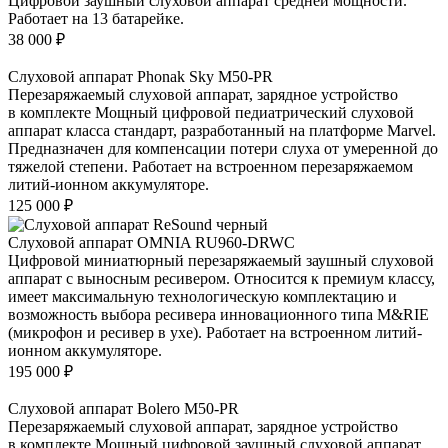
Цифровой заушный слуховой аппарат средней мощности.
Работает на 13 батарейке.
38 000
₽
Слуховой аппарат Phonak Sky M50-PR
Перезаряжаемый слуховой аппарат, зарядное устройство
в комплекте Мощный цифровой педиатрический слуховой
аппарат класса стандарт, разработанный на платформе Marvel.
Предназначен для компенсации потери слуха от умеренной до
тяжелой степени. Работает на встроенном перезаряжаемом
литий-ионном аккумуляторе.
125 000
₽
Слуховой аппарат OMNIA RU960-DRWC
Цифровой миниатюрный перезаряжаемый заушный слуховой
аппарат с выносным ресивером. Относится к премиум классу,
имеет максимальную технологическую комплектацию и
возможность выбора ресивера инновационного типа M&RIE
(микрофон и ресивер в ухе). Работает на встроенном литий-
ионном аккумуляторе.
195 000
₽
Слуховой аппарат Bolero M50-PR
Перезаряжаемый слуховой аппарат, зарядное устройство
в комплекте Мощный цифровой заушный слуховой аппарат