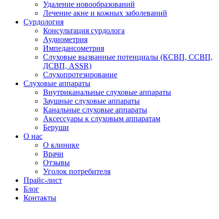
Удаление новообразований
Лечение акне и кожных заболеваний
Сурдология
Консультация сурдолога
Аудиометрия
Импедансометрия
Слуховые вызванные потенциалы (КСВП, ССВП,
ДСВП, ASSR)
Слухопротезирование
Слуховые аппараты
Внутриканальные слуховые аппараты
Заушные слуховые аппараты
Канальные слуховые аппараты
Аксессуары к слуховым аппаратам
Беруши
О нас
О клинике
Врачи
Отзывы
Уголок потребителя
Прайс-лист
Блог
Контакты