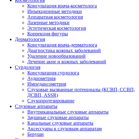
Косметология
Консультация врача-косметолога
Инъекционные методики
Аппаратная косметология
Лазерные методики
Эстетическая косметология
Коррекция фигуры
Дерматология
Консультация врача-дерматолога
Диагностика кожных заболеваний
Удаление новообразований
Лечение акне и кожных заболеваний
Сурдология
Консультация сурдолога
Аудиометрия
Импедансометрия
Слуховые вызванные потенциалы (КСВП, ССВП,
ДСВП, ASSR)
Слухопротезирование
Слуховые аппараты
Внутриканальные слуховые аппараты
Заушные слуховые аппараты
Канальные слуховые аппараты
Аксессуары к слуховым аппаратам
Беруши