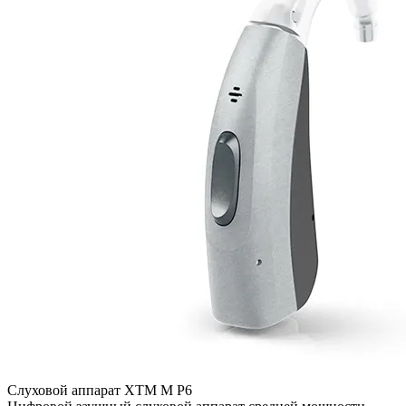
Слуховой аппарат XTM М P6