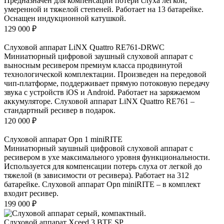
Предназначен для компенсации потери слуха легкой,
умеренной и тяжелой степеней. Работает на 13 батарейке.
Оснащен индукционной катушкой.
129 000
₽
Слуховой аппарат LiNX Quattro RE761-DRWC
Миниатюрный цифровой заушный слуховой аппарат с
выносным ресивером премиум класса продвинутой
технологической комплектации. Произведен на передовой
чип-платформе, поддерживает прямую потоковую передачу
звука с устройств iOS и Android. Работает на заряжаемом
аккумуляторе. Слуховой аппарат LiNX Quattro RE761 –
стандартный ресивер в подарок.
120 000
₽
Слуховой аппарат Opn 1 miniRITE
Миниатюрный заушный цифровой слуховой аппарат с
ресивером в ухе максимального уровня функциональности.
Используется для компенсации потерь слуха от легкой до
тяжелой (в зависимости от ресивера). Работает на 312
батарейке. Слуховой аппарат Opn miniRITE – в комплект
входит ресивер.
199 000
₽
Слуховой аппарат Xceed 3 BTE SP