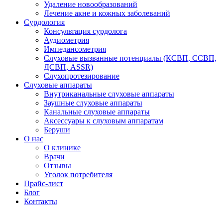
Удаление новообразований
Лечение акне и кожных заболеваний
Сурдология
Консультация сурдолога
Аудиометрия
Импедансометрия
Слуховые вызванные потенциалы (КСВП, ССВП,
ДСВП, ASSR)
Слухопротезирование
Слуховые аппараты
Внутриканальные слуховые аппараты
Заушные слуховые аппараты
Канальные слуховые аппараты
Аксессуары к слуховым аппаратам
Беруши
О нас
О клинике
Врачи
Отзывы
Уголок потребителя
Прайс-лист
Блог
Контакты