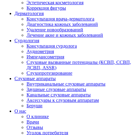
Эстетическая косметология
Коррекция фигуры
Дерматология
Консультация врача-дерматолога
Диагностика кожных заболеваний
Удаление новообразований
Лечение акне и кожных заболеваний
Сурдология
Консультация сурдолога
Аудиометрия
Импедансометрия
Слуховые вызванные потенциалы (КСВП, ССВП,
ДСВП, ASSR)
Слухопротезирование
Слуховые аппараты
Внутриканальные слуховые аппараты
Заушные слуховые аппараты
Канальные слуховые аппараты
Аксессуары к слуховым аппаратам
Беруши
О нас
О клинике
Врачи
Отзывы
Уголок потребителя