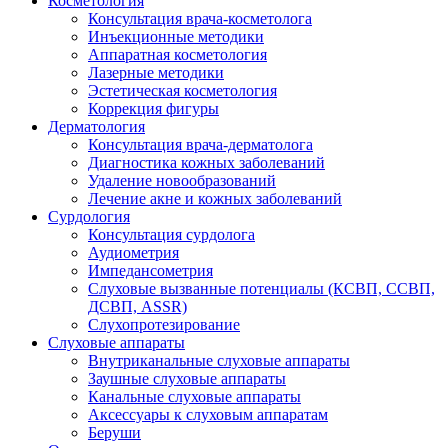
Косметология
Консультация врача-косметолога
Инъекционные методики
Аппаратная косметология
Лазерные методики
Эстетическая косметология
Коррекция фигуры
Дерматология
Консультация врача-дерматолога
Диагностика кожных заболеваний
Удаление новообразований
Лечение акне и кожных заболеваний
Сурдология
Консультация сурдолога
Аудиометрия
Импедансометрия
Слуховые вызванные потенциалы (КСВП, ССВП,
ДСВП, ASSR)
Слухопротезирование
Слуховые аппараты
Внутриканальные слуховые аппараты
Заушные слуховые аппараты
Канальные слуховые аппараты
Аксессуары к слуховым аппаратам
Беруши