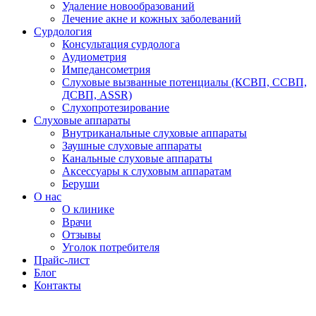
Удаление новообразований
Лечение акне и кожных заболеваний
Сурдология
Консультация сурдолога
Аудиометрия
Импедансометрия
Слуховые вызванные потенциалы (КСВП, ССВП,
ДСВП, ASSR)
Слухопротезирование
Слуховые аппараты
Внутриканальные слуховые аппараты
Заушные слуховые аппараты
Канальные слуховые аппараты
Аксессуары к слуховым аппаратам
Беруши
О нас
О клинике
Врачи
Отзывы
Уголок потребителя
Прайс-лист
Блог
Контакты