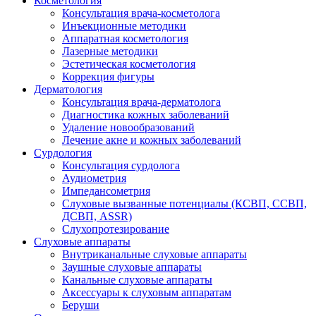
Косметология
Консультация врача-косметолога
Инъекционные методики
Аппаратная косметология
Лазерные методики
Эстетическая косметология
Коррекция фигуры
Дерматология
Консультация врача-дерматолога
Диагностика кожных заболеваний
Удаление новообразований
Лечение акне и кожных заболеваний
Сурдология
Консультация сурдолога
Аудиометрия
Импедансометрия
Слуховые вызванные потенциалы (КСВП, ССВП,
ДСВП, ASSR)
Слухопротезирование
Слуховые аппараты
Внутриканальные слуховые аппараты
Заушные слуховые аппараты
Канальные слуховые аппараты
Аксессуары к слуховым аппаратам
Беруши