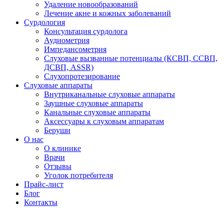
Удаление новообразований
Лечение акне и кожных заболеваний
Сурдология
Консультация сурдолога
Аудиометрия
Импедансометрия
Слуховые вызванные потенциалы (КСВП, ССВП,
ДСВП, ASSR)
Слухопротезирование
Слуховые аппараты
Внутриканальные слуховые аппараты
Заушные слуховые аппараты
Канальные слуховые аппараты
Аксессуары к слуховым аппаратам
Беруши
О нас
О клинике
Врачи
Отзывы
Уголок потребителя
Прайс-лист
Блог
Контакты