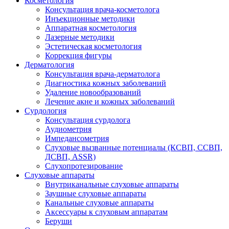
Косметология
Консультация врача-косметолога
Инъекционные методики
Аппаратная косметология
Лазерные методики
Эстетическая косметология
Коррекция фигуры
Дерматология
Консультация врача-дерматолога
Диагностика кожных заболеваний
Удаление новообразований
Лечение акне и кожных заболеваний
Сурдология
Консультация сурдолога
Аудиометрия
Импедансометрия
Слуховые вызванные потенциалы (КСВП, ССВП,
ДСВП, ASSR)
Слухопротезирование
Слуховые аппараты
Внутриканальные слуховые аппараты
Заушные слуховые аппараты
Канальные слуховые аппараты
Аксессуары к слуховым аппаратам
Беруши