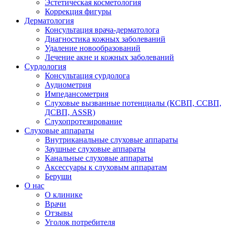
Эстетическая косметология
Коррекция фигуры
Дерматология
Консультация врача-дерматолога
Диагностика кожных заболеваний
Удаление новообразований
Лечение акне и кожных заболеваний
Сурдология
Консультация сурдолога
Аудиометрия
Импедансометрия
Слуховые вызванные потенциалы (КСВП, ССВП,
ДСВП, ASSR)
Слухопротезирование
Слуховые аппараты
Внутриканальные слуховые аппараты
Заушные слуховые аппараты
Канальные слуховые аппараты
Аксессуары к слуховым аппаратам
Беруши
О нас
О клинике
Врачи
Отзывы
Уголок потребителя