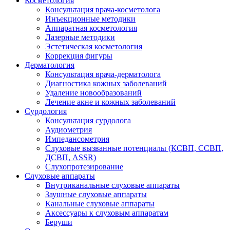
Косметология
Консультация врача-косметолога
Инъекционные методики
Аппаратная косметология
Лазерные методики
Эстетическая косметология
Коррекция фигуры
Дерматология
Консультация врача-дерматолога
Диагностика кожных заболеваний
Удаление новообразований
Лечение акне и кожных заболеваний
Сурдология
Консультация сурдолога
Аудиометрия
Импедансометрия
Слуховые вызванные потенциалы (КСВП, ССВП,
ДСВП, ASSR)
Слухопротезирование
Слуховые аппараты
Внутриканальные слуховые аппараты
Заушные слуховые аппараты
Канальные слуховые аппараты
Аксессуары к слуховым аппаратам
Беруши