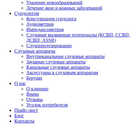
Удаление новообразований
Лечение акне и кожных заболеваний
Сурдология
Консультация сурдолога
Аудиометрия
Импедансометрия
Слуховые вызванные потенциалы (КСВП, ССВП,
ДСВП, ASSR)
Слухопротезирование
Слуховые аппараты
Внутриканальные слуховые аппараты
Заушные слуховые аппараты
Канальные слуховые аппараты
Аксессуары к слуховым аппаратам
Беруши
О нас
О клинике
Врачи
Отзывы
Уголок потребителя
Прайс-лист
Блог
Контакты