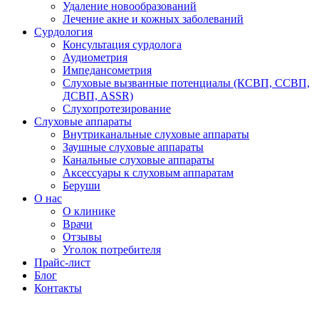
Удаление новообразований
Лечение акне и кожных заболеваний
Сурдология
Консультация сурдолога
Аудиометрия
Импедансометрия
Слуховые вызванные потенциалы (КСВП, ССВП,
ДСВП, ASSR)
Слухопротезирование
Слуховые аппараты
Внутриканальные слуховые аппараты
Заушные слуховые аппараты
Канальные слуховые аппараты
Аксессуары к слуховым аппаратам
Беруши
О нас
О клинике
Врачи
Отзывы
Уголок потребителя
Прайс-лист
Блог
Контакты