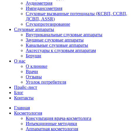
Аудиометрия
Импедансометрия
Слуховые вызванные потенциалы (КСВП, ССВП,
ДСВП, ASSR)
Слухопротезирование
Слуховые аппараты
Внутриканальные слуховые аппараты
Заушные слуховые аппараты
Канальные слуховые аппараты
Аксессуары к слуховым аппаратам
Беруши
О нас
О клинике
Врачи
Отзывы
Уголок потребителя
Прайс-лист
Блог
Контакты
Главная
Косметология
Консультация врача-косметолога
Инъекционные методики
Аппаратная косметология