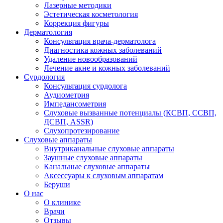
Лазерные методики
Эстетическая косметология
Коррекция фигуры
Дерматология
Консультация врача-дерматолога
Диагностика кожных заболеваний
Удаление новообразований
Лечение акне и кожных заболеваний
Сурдология
Консультация сурдолога
Аудиометрия
Импедансометрия
Слуховые вызванные потенциалы (КСВП, ССВП,
ДСВП, ASSR)
Слухопротезирование
Слуховые аппараты
Внутриканальные слуховые аппараты
Заушные слуховые аппараты
Канальные слуховые аппараты
Аксессуары к слуховым аппаратам
Беруши
О нас
О клинике
Врачи
Отзывы