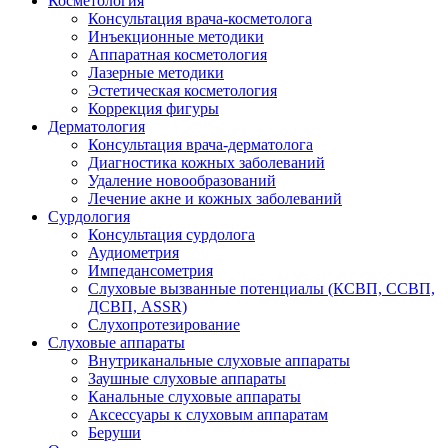
Косметология
Консультация врача-косметолога
Инъекционные методики
Аппаратная косметология
Лазерные методики
Эстетическая косметология
Коррекция фигуры
Дерматология
Консультация врача-дерматолога
Диагностика кожных заболеваний
Удаление новообразований
Лечение акне и кожных заболеваний
Сурдология
Консультация сурдолога
Аудиометрия
Импедансометрия
Слуховые вызванные потенциалы (КСВП, ССВП,
ДСВП, ASSR)
Слухопротезирование
Слуховые аппараты
Внутриканальные слуховые аппараты
Заушные слуховые аппараты
Канальные слуховые аппараты
Аксессуары к слуховым аппаратам
Беруши