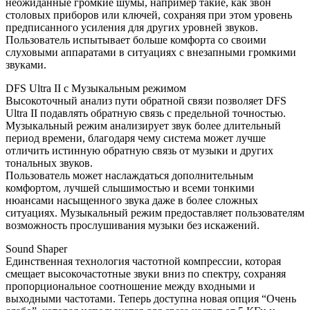
неожиданные громкие шумы, например такие, как звон
столовых приборов или ключей, сохраняя при этом уровень
предписанного усиления для других уровней звуков.
Пользователь испытывает больше комфорта со своими
слуховыми аппаратами в ситуациях с внезапными громкими
звуками.
DFS Ultra II с Музыкальным режимом
Высокоточный анализ пути обратной связи позволяет DFS
Ultra II подавлять обратную связь с предельной точностью.
Музыкальный режим анализирует звук более длительный
период времени, благодаря чему система может лучше
отличить истинную обратную связь от музыки и других
тональных звуков.
Пользователь может наслаждаться дополнительным
комфортом, лучшей слышимостью и всеми тонкими
нюансами насыщенного звука даже в более сложных
ситуациях. Музыкальный режим предоставляет пользователям
возможность прослушивания музыки без искажений.
Sound Shaper
Единственная технология частотной компрессии, которая
смещает высокочастотные звуки вниз по спектру, сохраняя
пропорциональное соотношение между входными и
выходными частотами. Теперь доступна новая опция “Очень