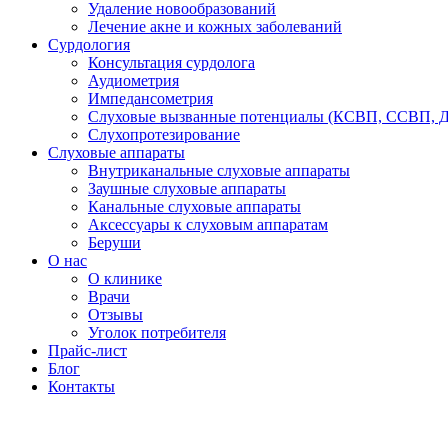
Удаление новообразований
Лечение акне и кожных заболеваний
Сурдология
Консультация сурдолога
Аудиометрия
Импедансометрия
Слуховые вызванные потенциалы (КСВП, ССВП, 
Слухопротезирование
Слуховые аппараты
Внутриканальные слуховые аппараты
Заушные слуховые аппараты
Канальные слуховые аппараты
Аксессуары к слуховым аппаратам
Беруши
О нас
О клинике
Врачи
Отзывы
Уголок потребителя
Прайс-лист
Блог
Контакты