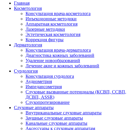
Главная
Косметология
Консультация врача-косметолога
Инъекционные методики
Аппаратная косметология
Лазерные методики
Эстетическая косметология
Коррекция фигуры
Дерматология
Консультация врача-дерматолога
Диагностика кожных заболеваний
Удаление новообразований
Лечение акне и кожных заболеваний
Сурдология
Консультация сурдолога
Аудиометрия
Импедансометрия
Слуховые вызванные потенциалы (КСВП, ССВП,
ДСВП, ASSR)
Слухопротезирование
Слуховые аппараты
Внутриканальные слуховые аппараты
Заушные слуховые аппараты
Канальные слуховые аппараты
Аксессуары к слуховым аппаратам