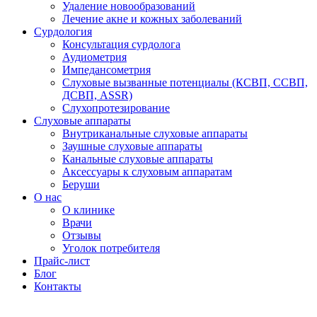
Удаление новообразований
Лечение акне и кожных заболеваний
Сурдология
Консультация сурдолога
Аудиометрия
Импедансометрия
Слуховые вызванные потенциалы (КСВП, ССВП,
ДСВП, ASSR)
Слухопротезирование
Слуховые аппараты
Внутриканальные слуховые аппараты
Заушные слуховые аппараты
Канальные слуховые аппараты
Аксессуары к слуховым аппаратам
Беруши
О нас
О клинике
Врачи
Отзывы
Уголок потребителя
Прайс-лист
Блог
Контакты