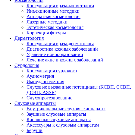
Косметология
Консультация врача-косметолога
Инъекционные методики
Аппаратная косметология
Лазерные методики
Эстетическая косметология
Коррекция фигуры
Дерматология
Консультация врача-дерматолога
Диагностика кожных заболеваний
Удаление новообразований
Лечение акне и кожных заболеваний
Сурдология
Консультация сурдолога
Аудиометрия
Импедансометрия
Слуховые вызванные потенциалы (КСВП, ССВП,
ДСВП, ASSR)
Слухопротезирование
Слуховые аппараты
Внутриканальные слуховые аппараты
Заушные слуховые аппараты
Канальные слуховые аппараты
Аксессуары к слуховым аппаратам
Беруши