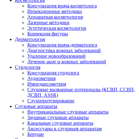
Косметология
Консультация врача-косметолога
Инъекционные методики
Аппаратная косметология
Лазерные методики
Эстетическая косметология
Коррекция фигуры
Дерматология
Консультация врача-дерматолога
Диагностика кожных заболеваний
Удаление новообразований
Лечение акне и кожных заболеваний
Сурдология
Консультация сурдолога
Аудиометрия
Импедансометрия
Слуховые вызванные потенциалы (КСВП, ССВП,
ДСВП, ASSR)
Слухопротезирование
Слуховые аппараты
Внутриканальные слуховые аппараты
Заушные слуховые аппараты
Канальные слуховые аппараты
Аксессуары к слуховым аппаратам
Беруши