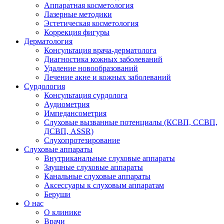
Аппаратная косметология
Лазерные методики
Эстетическая косметология
Коррекция фигуры
Дерматология
Консультация врача-дерматолога
Диагностика кожных заболеваний
Удаление новообразований
Лечение акне и кожных заболеваний
Сурдология
Консультация сурдолога
Аудиометрия
Импедансометрия
Слуховые вызванные потенциалы (КСВП, ССВП,
ДСВП, ASSR)
Слухопротезирование
Слуховые аппараты
Внутриканальные слуховые аппараты
Заушные слуховые аппараты
Канальные слуховые аппараты
Аксессуары к слуховым аппаратам
Беруши
О нас
О клинике
Врачи