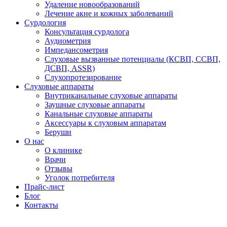
Удаление новообразований
Лечение акне и кожных заболеваний
Сурдология
Консультация сурдолога
Аудиометрия
Импедансометрия
Слуховые вызванные потенциалы (КСВП, ССВП,
ДСВП, ASSR)
Слухопротезирование
Слуховые аппараты
Внутриканальные слуховые аппараты
Заушные слуховые аппараты
Канальные слуховые аппараты
Аксессуары к слуховым аппаратам
Беруши
О нас
О клинике
Врачи
Отзывы
Уголок потребителя
Прайс-лист
Блог
Контакты