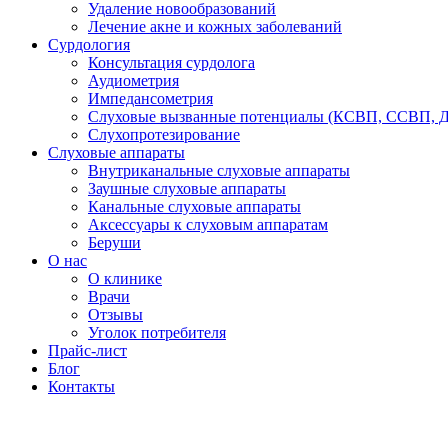
Удаление новообразований
Лечение акне и кожных заболеваний
Сурдология
Консультация сурдолога
Аудиометрия
Импедансометрия
Слуховые вызванные потенциалы (КСВП, ССВП, 
Слухопротезирование
Слуховые аппараты
Внутриканальные слуховые аппараты
Заушные слуховые аппараты
Канальные слуховые аппараты
Аксессуары к слуховым аппаратам
Беруши
О нас
О клинике
Врачи
Отзывы
Уголок потребителя
Прайс-лист
Блог
Контакты