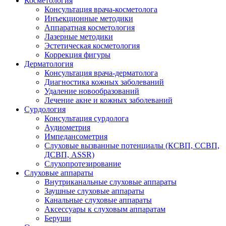
Косметология
Консультация врача-косметолога
Инъекционные методики
Аппаратная косметология
Лазерные методики
Эстетическая косметология
Коррекция фигуры
Дерматология
Консультация врача-дерматолога
Диагностика кожных заболеваний
Удаление новообразований
Лечение акне и кожных заболеваний
Сурдология
Консультация сурдолога
Аудиометрия
Импедансометрия
Слуховые вызванные потенциалы (КСВП, ССВП,
ДСВП, ASSR)
Слухопротезирование
Слуховые аппараты
Внутриканальные слуховые аппараты
Заушные слуховые аппараты
Канальные слуховые аппараты
Аксессуары к слуховым аппаратам
Беруши