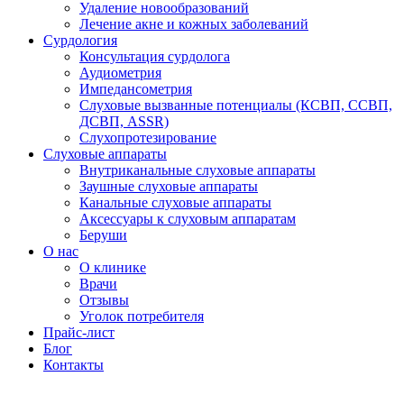
Удаление новообразований
Лечение акне и кожных заболеваний
Сурдология
Консультация сурдолога
Аудиометрия
Импедансометрия
Слуховые вызванные потенциалы (КСВП, ССВП,
ДСВП, ASSR)
Слухопротезирование
Слуховые аппараты
Внутриканальные слуховые аппараты
Заушные слуховые аппараты
Канальные слуховые аппараты
Аксессуары к слуховым аппаратам
Беруши
О нас
О клинике
Врачи
Отзывы
Уголок потребителя
Прайс-лист
Блог
Контакты