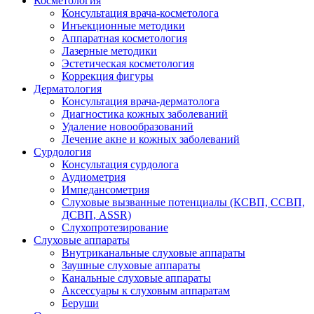
Косметология
Консультация врача-косметолога
Инъекционные методики
Аппаратная косметология
Лазерные методики
Эстетическая косметология
Коррекция фигуры
Дерматология
Консультация врача-дерматолога
Диагностика кожных заболеваний
Удаление новообразований
Лечение акне и кожных заболеваний
Сурдология
Консультация сурдолога
Аудиометрия
Импедансометрия
Слуховые вызванные потенциалы (КСВП, ССВП,
ДСВП, ASSR)
Слухопротезирование
Слуховые аппараты
Внутриканальные слуховые аппараты
Заушные слуховые аппараты
Канальные слуховые аппараты
Аксессуары к слуховым аппаратам
Беруши