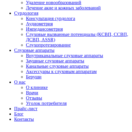
Удаление новообразований
Лечение акне и кожных заболеваний
Сурдология
Консультация сурдолога
Аудиометрия
Импедансометрия
Слуховые вызванные потенциалы (КСВП, ССВП,
ДСВП, ASSR)
Слухопротезирование
Слуховые аппараты
Внутриканальные слуховые аппараты
Заушные слуховые аппараты
Канальные слуховые аппараты
Аксессуары к слуховым аппаратам
Беруши
О нас
О клинике
Врачи
Отзывы
Уголок потребителя
Прайс-лист
Блог
Контакты