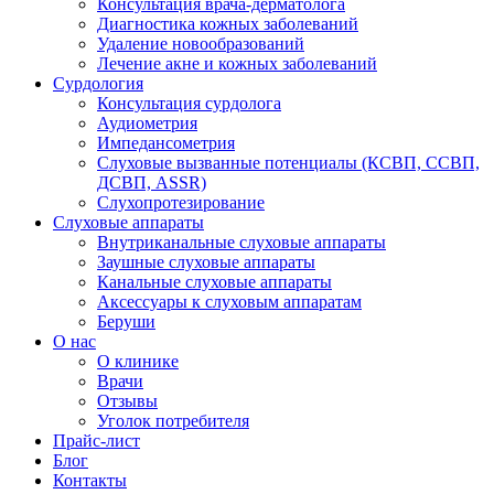
Консультация врача-дерматолога
Диагностика кожных заболеваний
Удаление новообразований
Лечение акне и кожных заболеваний
Сурдология
Консультация сурдолога
Аудиометрия
Импедансометрия
Слуховые вызванные потенциалы (КСВП, ССВП,
ДСВП, ASSR)
Слухопротезирование
Слуховые аппараты
Внутриканальные слуховые аппараты
Заушные слуховые аппараты
Канальные слуховые аппараты
Аксессуары к слуховым аппаратам
Беруши
О нас
О клинике
Врачи
Отзывы
Уголок потребителя
Прайс-лист
Блог
Контакты