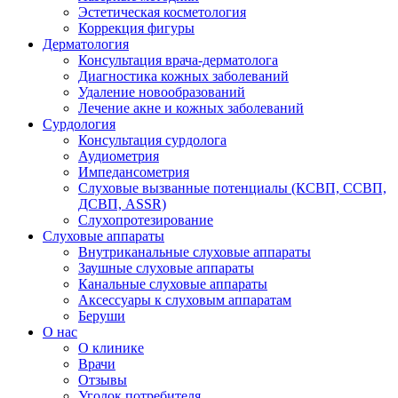
Эстетическая косметология
Коррекция фигуры
Дерматология
Консультация врача-дерматолога
Диагностика кожных заболеваний
Удаление новообразований
Лечение акне и кожных заболеваний
Сурдология
Консультация сурдолога
Аудиометрия
Импедансометрия
Слуховые вызванные потенциалы (КСВП, ССВП,
ДСВП, ASSR)
Слухопротезирование
Слуховые аппараты
Внутриканальные слуховые аппараты
Заушные слуховые аппараты
Канальные слуховые аппараты
Аксессуары к слуховым аппаратам
Беруши
О нас
О клинике
Врачи
Отзывы
Уголок потребителя