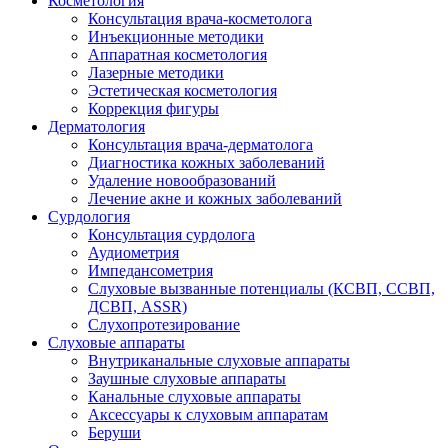
Косметология
Консультация врача-косметолога
Инъекционные методики
Аппаратная косметология
Лазерные методики
Эстетическая косметология
Коррекция фигуры
Дерматология
Консультация врача-дерматолога
Диагностика кожных заболеваний
Удаление новообразований
Лечение акне и кожных заболеваний
Сурдология
Консультация сурдолога
Аудиометрия
Импедансометрия
Слуховые вызванные потенциалы (КСВП, ССВП,
ДСВП, ASSR)
Слухопротезирование
Слуховые аппараты
Внутриканальные слуховые аппараты
Заушные слуховые аппараты
Канальные слуховые аппараты
Аксессуары к слуховым аппаратам
Беруши