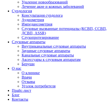
Удаление новообразований
Лечение акне и кожных заболеваний
Сурдология
Консультация сурдолога
Аудиометрия
Импедансометрия
Слуховые вызванные потенциалы (КСВП, ССВП,
ДСВП, ASSR)
Слухопротезирование
Слуховые аппараты
Внутриканальные слуховые аппараты
Заушные слуховые аппараты
Канальные слуховые аппараты
Аксессуары к слуховым аппаратам
Беруши
О нас
О клинике
Врачи
Отзывы
Уголок потребителя
Прайс-лист
Блог
Контакты